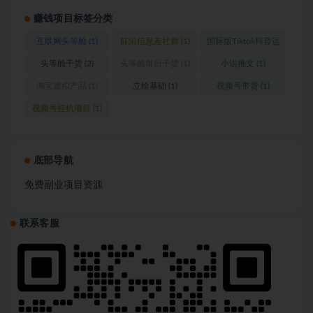
赚钱项目标签分类
互联网头等舱
(1)
前沿信息差社群
(1)
国际版Tiktok抖音运
营
(1)
头等舱干货
(2)
头等舱每日干货
(1)
小说推文
(1)
淘宝虚拟产品
(1)
立绘基础
(1)
视频号带货
(1)
视频号挂机项目
(1)
底部导航
免费副业项目资源
联系客服