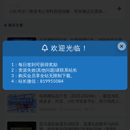
下一篇
小红书冷门赛道考公资料思路拆解，简单搬运无需操
作，转化高涨粉快轻松月入过万
相关文章
互联网IP训练营，短视频IP打造，内容创作运营
×
欢迎光临！
冒泡网资源
2026-08-08
599
1：每日签到可获得奖励
AIGC新媒体实战全能课｜AI工具入门、短视频
2：资源失效(其他问题)请联系站长
全流程制作、主流绘图软件实操、数字人商业
3：购买会员享全站无限制下载。
视频落地教程
4：站长微信：819955084
冒泡网资源
2026-08-08
663
电商圈实战干货（2023-2026年），覆盖淘系、
拼多多、抖音、小红书等多平台，助力电商人
避开坑、提效率、稳盈利（更新08月08日）
冒泡网资源
2026-08-08
734
亚马逊实操通关训练营，直播实战教学与AI应
用，助卖家从0到精通打造盈利店铺（更新8月8