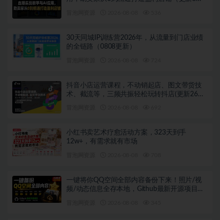
日）
冒泡网资源
2026-08-08
536
30天同城IP训练营2026年，从流量到门店业绩
的全链路（0808更新）
冒泡网资源
2026-08-08
724
抖音小店运营课程，不动销起店、图文带货技
术、截流等，三频共振轻松玩转抖店(更新26年
08月)
冒泡网资源
2026-08-08
692
小红书卖艺术疗愈活动方案，323天到手
12w+，有需求就有市场
冒泡网资源
2026-08-08
708
一键将你QQ空间全部内容备份下来！照片/视
频/动态信息全存本地，Github最新开源项目
QzoneArchive
冒泡网资源
2026-08-08
345