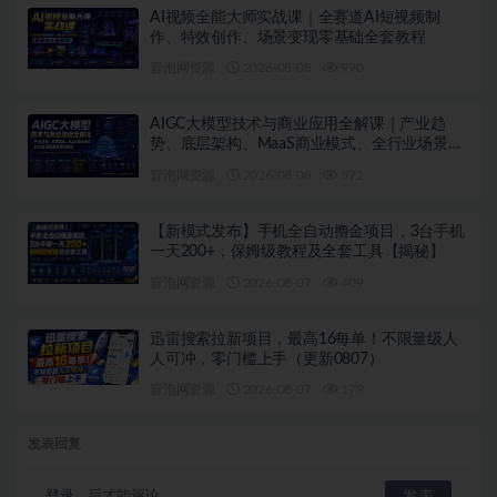
AI视频全能大师实战课｜全赛道AI短视频制
作、特效创作、场景变现零基础全套教程
冒泡网资源
2026-08-08
990
AIGC大模型技术与商业应用全解课｜产业趋
势、底层架构、MaaS商业模式、全行业场景落
地实战教程
冒泡网资源
2026-08-08
572
【新模式发布】手机全自动撸金项目，3台手机
一天200+，保姆级教程及全套工具【揭秘】
冒泡网资源
2026-08-07
409
迅雷搜索拉新项目，最高16每单！不限量级人
人可冲，零门槛上手（更新0807）
冒泡网资源
2026-08-07
179
发表回复
登录...
后才能评论