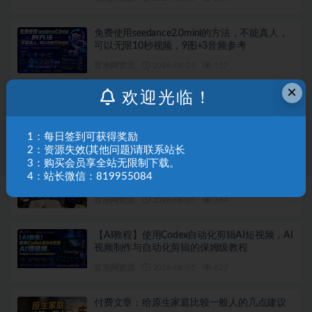
免费使用seedance2.0mini的方法，不能真人，
可以无限10秒视频，9图+3音频参考
冒泡网资源
2026-08-05
557
×
欢迎光临！
婆媳家庭AI短剧全套教学丨起号快，热门吸引
女性粉丝，商单广告、橱窗带货、收徒裂变、
伙伴分成等
冒泡网资源
2026-08-05
897
1：每日签到可获得奖励
2：资源失效(其他问题)请联系站长
3：购买会员享全站无限制下载。
U哥自媒体训练营，起号搞流量，做爆款，掌握
4：站长微信：819955084
稳定做号能力，把自媒体变成可持续稳定的增
收渠道
冒泡网资源
2026-08-05
784
【AI教程】使用Codex自动化剪辑AI短视频，AI
视频制作与自动化剪辑的保姆级教程
冒泡网资源
2026-08-05
827
付费文章：给原生家庭比较一般人的几点建议