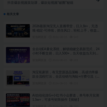
抖音爆款视频策划课，爆款短视频“破圈”秘籍
相关文章
2026最新淘宝无人直播带货，日入1k+，无违
规·稳定·可持续，抓住风口，轻松上手，收益可
见【揭秘】
冒泡网资源
2026-08-05
543
全自动EA量化系统，解锁稳健交易新范式，24
小时不断交易，日入500+，当天收益当天到
账，无需熬夜盯盘，解放双手，时间自由【揭
冒泡网资源
2026-08-05
281
秘】
淘宝私家班，有无货源选品策略，高成功率爆
款全流程打法，全店动销与淘短+付费引流（更
新2026年08月05日）
冒泡网资源
2026-08-05
231
AI自动化挂G+小红书小众赛道，单号单月实测
1.5w+，可多号矩阵操作【揭秘】
冒泡网资源
2026-08-05
290