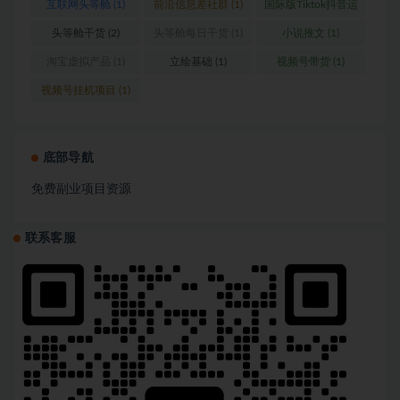
互联网头等舱
(1)
前沿信息差社群
(1)
国际版Tiktok抖音运
营
(1)
头等舱干货
(2)
头等舱每日干货
(1)
小说推文
(1)
淘宝虚拟产品
(1)
立绘基础
(1)
视频号带货
(1)
视频号挂机项目
(1)
底部导航
免费副业项目资源
联系客服