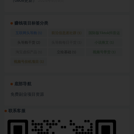
（0808更新）
2026年8月8日
赚钱项目标签分类
互联网头等舱
(1)
前沿信息差社群
(1)
国际版Tiktok抖音运
营
(1)
头等舱干货
(2)
头等舱每日干货
(1)
小说推文
(1)
淘宝虚拟产品
(1)
立绘基础
(1)
视频号带货
(1)
视频号挂机项目
(1)
底部导航
免费副业项目资源
联系客服