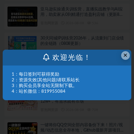
亚马逊实操通关训练营，直播实战教学与AI应
用，助卖家从0到精通打造盈利店铺（更新8月8
日）
冒泡网资源
2026-08-08
536
30天同城IP训练营2026年，从流量到门店业绩
的全链路（0808更新）
冒泡网资源
2026-08-08
724
×
欢迎光临！
抖音小店运营课程，不动销起店、图文带货技
术、截流等，三频共振轻松玩转抖店(更新26年
1：每日签到可获得奖励
08月)
2：资源失效(其他问题)请联系站长
冒泡网资源
2026-08-08
690
3：购买会员享全站无限制下载。
4：站长微信：819955084
小红书卖艺术疗愈活动方案，323天到手
12w+，有需求就有市场
冒泡网资源
2026-08-08
708
一键将你QQ空间全部内容备份下来！照片/视
频/动态信息全存本地，Github最新开源项目