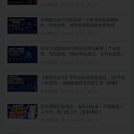
QzoneArchive
冒泡网资源
2026-08-08
345
AI视频全能大师实战课｜全赛道AI短视频制
作、特效创作、场景变现零基础全套教程
冒泡网资源
2026-08-08
989
AIGC大模型技术与商业应用全解课｜产业趋
势、底层架构、MaaS商业模式、全行业场景落
地实战教程
冒泡网资源
2026-08-08
572
【新模式发布】手机全自动撸金项目，3台手机
一天200+，保姆级教程及全套工具【揭秘】
冒泡网资源
2026-08-07
409
迅雷搜索拉新项目，最高16每单！不限量级人
人可冲，零门槛上手（更新0807）
冒泡网资源
2026-08-07
178