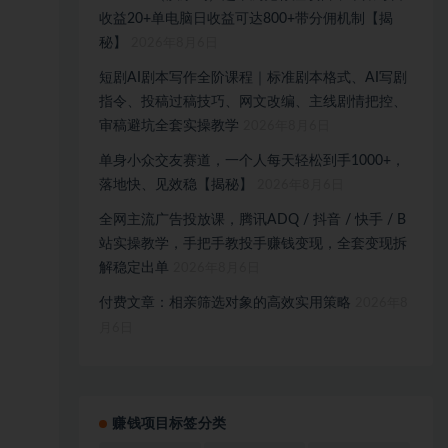
收益20+单电脑日收益可达800+带分佣机制【揭
秘】
2026年8月6日
短剧AI剧本写作全阶课程｜标准剧本格式、AI写剧
指令、投稿过稿技巧、网文改编、主线剧情把控、
审稿避坑全套实操教学
2026年8月6日
单身小众交友赛道，一个人每天轻松到手1000+，
落地快、见效稳【揭秘】
2026年8月6日
全网主流广告投放课，腾讯ADQ / 抖音 / 快手 / B
站实操教学，手把手教投手赚钱变现，全套变现拆
解稳定出单
2026年8月6日
付费文章：相亲筛选对象的高效实用策略
2026年8
月6日
赚钱项目标签分类