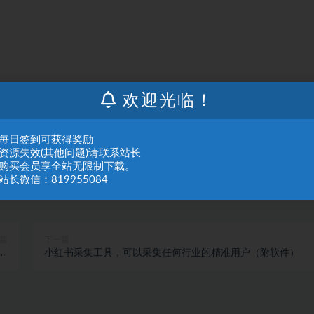
人或组织，在未征得本站同意时，禁止复制、盗用、采集、发布本站内容到任何网站
欢迎光临！
们进行处理。
：每日签到可获得奖励
：资源失效(其他问题)请联系站长
：购买会员享全站无限制下载。
站长微信：819955084
篇
下一篇
开
小红书采集工具，可以采集任何行业的精准用户（附软件）
）