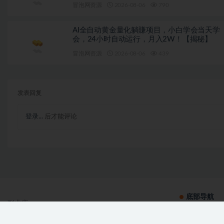
伙伴计划+精选收益
冒泡网资源
2026-08-06
790
AI全自动黄金量化躺賺项目，小白学会当天学
会，24小时自动运行，月入2W！【揭秘】
冒泡网资源
2026-08-06
439
发表回复
登录...
后才能评论
底部导航
副业库：
免费副业项目
一个热衷免费分享各种赚钱项目，创业项目等副业