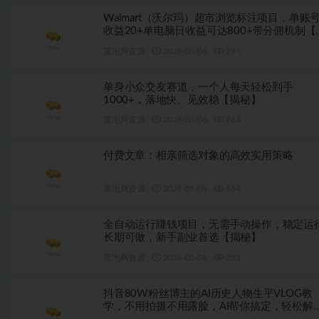
Walmart（沃尔玛）超市浏览标注项目，单账
收益20+单电脑日收益可达800+带分佣机制【
秘】
冒泡网资源
2026-08-06
794
单身小众交友赛道，一个人每天轻松到手
1000+，落地快、见效稳【揭秘】
冒泡网资源
2026-08-06
963
付费文章：相亲筛选对象的高效实用策略
冒泡网资源
2026-08-06
664
全自动运行賺钱项目，无需手动操作，稳定运
长期可做，新手副业首选【揭秘】
冒泡网资源
2026-08-06
283
抖音80W粉丝博主的AI历史人物生平VLOG教
学，不用拍摄不用露脸，AI帮你搞定，轻松解