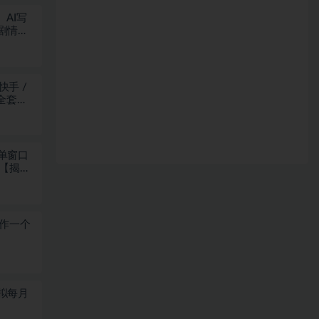
AI写
剧情把
快手 /
全套变
单窗口
+【揭
制作一个
拟每月