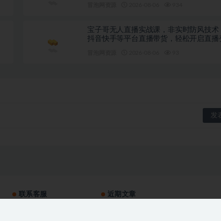
冒泡网资源
2026-08-06
934
宝子哥无人直播实战课，非实时防风技术
抖音快手等平台直播带货，轻松开启直播
路（更新2026年08月06日）
冒泡网资源
2026-08-06
93
联系客服
近期文章
Walmart（沃尔玛）超市浏览标注项