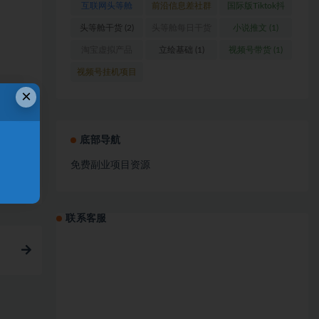
互联网头等舱
前沿信息差社群
国际版Tiktok抖
(1)
(1)
音运营
(1)
头等舱干货
(2)
头等舱每日干货
小说推文
(1)
(1)
淘宝虚拟产品
立绘基础
(1)
视频号带货
(1)
(1)
视频号挂机项目
×
(1)
、
底部导航
链接
免费副业项目资源
联系客服