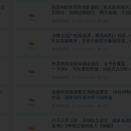
号日
短剧AI剧本写作全阶课程｜标准剧本格式、
揭
剧指令、投稿过稿技巧、网文改编、主线
控、审稿避坑全套实操教学
冒泡网资源
2026-08-06
881
全网主流广告投放课，腾讯ADQ / 抖音 / 
B 站实操教学，手把手教投手赚钱变现，
现拆解稳定出单
冒泡网资源
2026-08-06
74
外卖浏览全自动掘金项目，全平台覆盖，
一天30+，可批量矩阵做，轻松日入500
秘】
冒泡网资源
2026-08-06
551
行
最新抖音漫画图文高收益赛道，10分钟
作品，稳拿创作者伙伴计划收益
冒泡网资源
2026-08-06
374
白天正常上班，店铺自主成交，做多多虚
锁
新增1-3W稳定被动收入【揭秘】