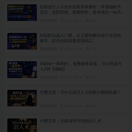
短剧发行人计划全流程实操教程｜零基础账号
定位、选剧剪辑、视频制作、发布优化一站式
出单变现课
冒泡网资源
2026-08-07
344
AI短剧实战入门课，从文案拆解到成片全流程
教学，抓住短剧流量变现风口
冒泡网资源
2026-08-07
759
AI副业一单8张+，免费接单渠道，小白照做月
入2W【揭秘】
冒泡网资源
2026-08-07
398
付费文章：为什么成功人士的精力都很旺盛？
冒泡网资源
2026-08-07
791
付费文章：10条准到可怕的识人术