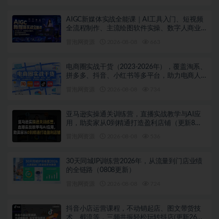
AIGC新媒体实战全能课｜AI工具入门、短视频
全流程制作、主流绘图软件实操、数字人商业
视频落地教程
冒泡网资源
2026-08-08
663
电商圈实战干货（2023-2026年），覆盖淘系、
拼多多、抖音、小红书等多平台，助力电商人
避开坑、提效率、稳盈利（更新08月08日）
冒泡网资源
2026-08-08
734
亚马逊实操通关训练营，直播实战教学与AI应
用，助卖家从0到精通打造盈利店铺（更新8月8
日）
冒泡网资源
2026-08-08
536
30天同城IP训练营2026年，从流量到门店业绩
的全链路（0808更新）
冒泡网资源
2026-08-08
724
抖音小店运营课程，不动销起店、图文带货技
术、截流等，三频共振轻松玩转抖店(更新26年