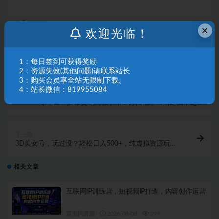
链接
×
欢迎光临！
1：每日签到可获得奖励
2：资源失效(其他问题)请联系站长
3：购买会员享全站无限制下载。
4：站长微信：819955084
上一篇
零基础直播带货电商教学，全方位梳理直播逻辑，超详
细拆解分析
下一篇
3D美女号，玩过没？轻松日入500+，纯虚拟资源玩
法，完全0成本，超级蓝海（附带资料）
相关文章
互联网IP训练营，短视频IP打造，内容创作运营
冒泡网资源
2026-08-08
599