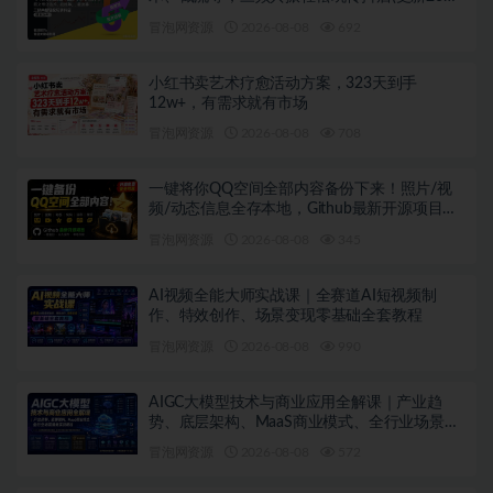
08月)
冒泡网资源
2026-08-08
692
小红书卖艺术疗愈活动方案，323天到手
12w+，有需求就有市场
冒泡网资源
2026-08-08
708
一键将你QQ空间全部内容备份下来！照片/视
频/动态信息全存本地，Github最新开源项目
QzoneArchive
冒泡网资源
2026-08-08
345
AI视频全能大师实战课｜全赛道AI短视频制
作、特效创作、场景变现零基础全套教程
冒泡网资源
2026-08-08
990
AIGC大模型技术与商业应用全解课｜产业趋
势、底层架构、MaaS商业模式、全行业场景落
地实战教程
冒泡网资源
2026-08-08
572