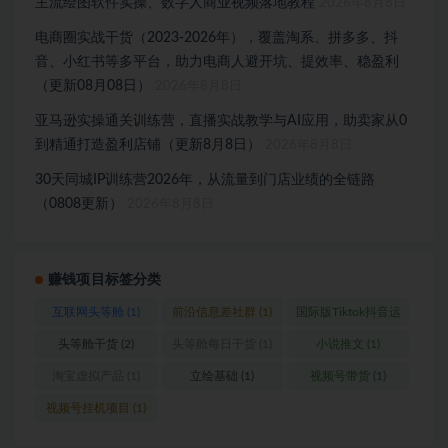
主流绘图软件实操、数字人商业视频落地教程
2026年8月8日
电商圈实战干货（2023-2026年），覆盖淘系、拼多多、抖
音、小红书等多平台，助力电商人避开坑、提效率、稳盈利
（更新08月08日）
2026年8月8日
亚马逊实操通关训练营，直播实战教学与AI应用，助卖家从0
到精通打造盈利店铺（更新8月8日）
2026年8月8日
30天同城IP训练营2026年，从流量到门店业绩的全链路
（0808更新）
2026年8月8日
赚钱项目标签分类
互联网头等舱
(1)
前沿信息差社群
(1)
国际版Tiktok抖音运
营
(1)
头等舱干货
(2)
头等舱每日干货
(1)
小说推文
(1)
淘宝虚拟产品
(1)
立绘基础
(1)
视频号带货
(1)
视频号挂机项目
(1)