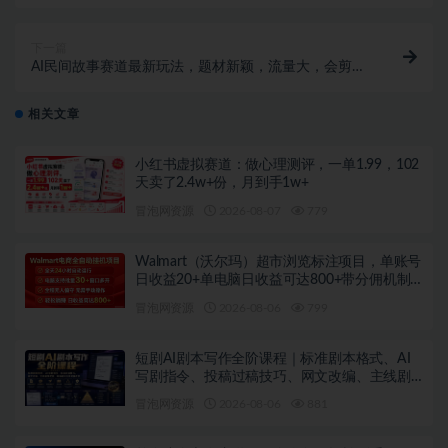
轻松30+【揭秘】
下一篇
AI民间故事赛道最新玩法，题材新颖，流量大，会剪映
即可操作
相关文章
小红书虚拟赛道：做心理测评，一单1.99，102
天卖了2.4w+份，月到手1w+
冒泡网资源
2026-08-07
779
Walmart（沃尔玛）超市浏览标注项目，单账号
日收益20+单电脑日收益可达800+带分佣机制
【揭秘】
冒泡网资源
2026-08-06
799
短剧AI剧本写作全阶课程｜标准剧本格式、AI
写剧指令、投稿过稿技巧、网文改编、主线剧
情把控、审稿避坑全套实操教学
冒泡网资源
2026-08-06
881