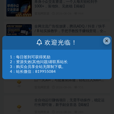
单身小众交友赛道，一个人每天轻松到手
1000+，落地快、见效稳【揭秘】
冒泡网资源
2026-08-06
964
全网主流广告投放课，腾讯ADQ / 抖音 / 快手
/ B 站实操教学，手把手教投手赚钱变现，全套
变现拆解稳定出单
冒泡网资源
2026-08-06
78
×
欢迎光临！
付费文章：相亲筛选对象的高效实用策略
1：每日签到可获得奖励
2：资源失效(其他问题)请联系站长
冒泡网资源
2026-08-06
664
3：购买会员享全站无限制下载。
4：站长微信：819955084
外卖浏览全自动掘金项目，全平台覆盖，单窗
口一天30+，可批量矩阵做，轻松日入500+
【揭秘】
冒泡网资源
2026-08-06
551
全自动运行賺钱项目，无需手动操作，稳定运
行长期可做，新手副业首选【揭秘】
冒泡网资源
2026-08-06
284