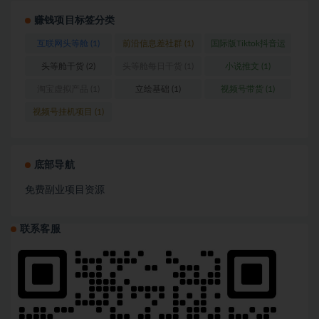
赚钱项目标签分类
互联网头等舱
(1)
前沿信息差社群
(1)
国际版Tiktok抖音运
营
(1)
头等舱干货
(2)
头等舱每日干货
(1)
小说推文
(1)
淘宝虚拟产品
(1)
立绘基础
(1)
视频号带货
(1)
视频号挂机项目
(1)
底部导航
免费副业项目资源
联系客服