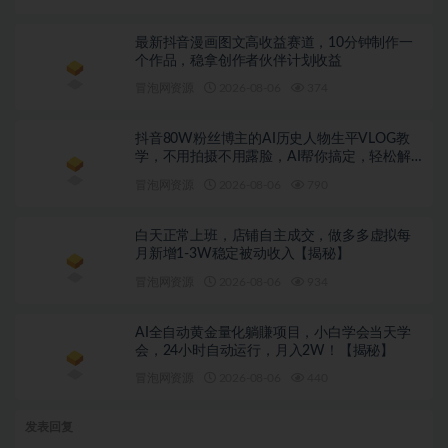
最新抖音漫画图文高收益赛道，10分钟制作一
个作品，稳拿创作者伙伴计划收益
冒泡网资源
2026-08-06
374
抖音80W粉丝博主的AI历史人物生平VLOG教
学，不用拍摄不用露脸，AI帮你搞定，轻松解
锁伙伴计划+精选收益
冒泡网资源
2026-08-06
790
白天正常上班，店铺自主成交，做多多虚拟每
月新增1-3W稳定被动收入【揭秘】
冒泡网资源
2026-08-06
934
AI全自动黄金量化躺賺项目，小白学会当天学
会，24小时自动运行，月入2W！【揭秘】
冒泡网资源
2026-08-06
440
发表回复