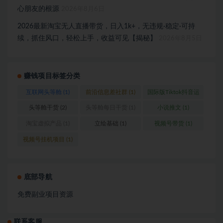
心朋友的根源
2026年8月6日
2026最新淘宝无人直播带货，日入1k+，无违规·稳定·可持
续，抓住风口，轻松上手，收益可见【揭秘】
2026年8月5日
赚钱项目标签分类
互联网头等舱
(1)
前沿信息差社群
(1)
国际版Tiktok抖音运
营
(1)
头等舱干货
(2)
头等舱每日干货
(1)
小说推文
(1)
淘宝虚拟产品
(1)
立绘基础
(1)
视频号带货
(1)
视频号挂机项目
(1)
底部导航
免费副业项目资源
联系客服