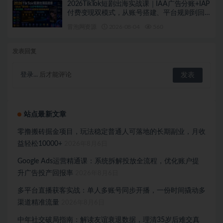
2026TikTok短剧出海实战课｜IAA广告分账+IAP
付费变现双模式，从账号搭建、平台规则到回
款全流程落地教程
冒泡网资源
2026-08-04
560
发表回复
登录...
后才能评论
站点最新文章
零撸搬砖掘金项目，玩法稳定普通人可落地的长期副业，月收
益轻松10000+
2026年8月6日
Google Ads运营精通课：系统拆解投放全流程，优化账户提
升广告投产回报率
2026年8月6日
多平台直播获客实战：单人多账号同步开播，一份时间撬动多
渠道精准流量
2026年8月6日
中年社交破局指南：解读友谊衰退数据，理清35岁后难交真