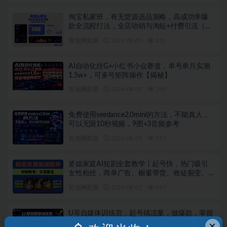
淘宝私家班，有无货源选品策略，高成功率爆
款全流程打法，全店动销与淘短+付费引流（更
新2026年08月05日）
冒泡网资源
2026-08-05
231
AI自动化挂G+小红书小众赛道，单号单月实测
1.5w+，可多号矩阵操作【揭秘】
冒泡网资源
2026-08-05
290
免费使用seedance2.0mini的方法，不能真人，
可以无限10秒视频，9图+3音频参考
冒泡网资源
2026-08-05
557
婆媳家庭AI短剧全套教学丨起号快，热门吸引
女性粉丝，商单广告、橱窗带货、收徒裂变、
伙伴分成等
冒泡网资源
2026-08-05
897
U哥自媒体训练营，起号搞流量，做爆款，掌握
稳定做号能力，把自媒体变成可持续稳定的增
×