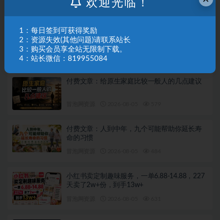
欢迎光临！
收渠道
冒泡网资源
2026-08-05
784
1：每日签到可获得奖励
【AI教程】使用Codex自动化剪辑AI短视频，AI
2：资源失效(其他问题)请联系站长
视频制作与自动化剪辑的保姆级教程
3：购买会员享全站无限制下载。
冒泡网资源
2026-08-05
827
4：站长微信：819955084
付费文章：给原生家庭比较一般人的几点建议
冒泡网资源
2026-08-05
579
付费文章：人到中年，九个可能帮助你延长寿
命的习惯
冒泡网资源
2026-08-05
484
小红书卖定制趣味服务，一单6.88-14.88，227
天卖了2w+份，到手13w+
冒泡网资源
2026-08-05
631