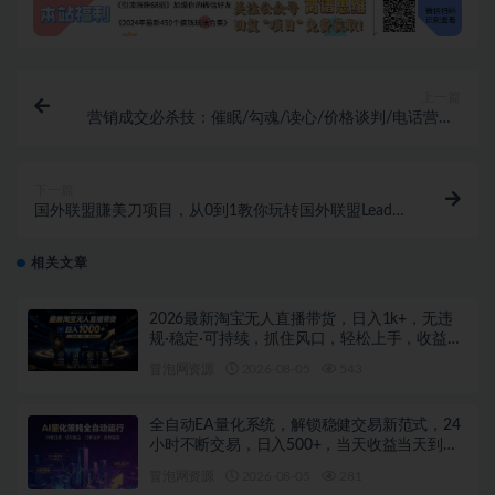
上一篇
营销成交必杀技：催眠/勾魂/读心/价格谈判/电话营销/
锁客黏人/破解犹豫成交
下一篇
国外联盟賺美刀项目，从0到1教你玩转国外联盟Lead教
程，纯新手可操作性100%
相关文章
2026最新淘宝无人直播带货，日入1k+，无违
规·稳定·可持续，抓住风口，轻松上手，收益可
见【揭秘】
冒泡网资源
2026-08-05
543
全自动EA量化系统，解锁稳健交易新范式，24
小时不断交易，日入500+，当天收益当天到
账，无需熬夜盯盘，解放双手，时间自由【揭
冒泡网资源
2026-08-05
281
秘】