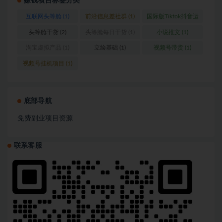
赚钱项目标签分类
互联网头等舱
(1)
前沿信息差社群
(1)
国际版Tiktok抖音运
营
(1)
头等舱干货
(2)
头等舱每日干货
(1)
小说推文
(1)
淘宝虚拟产品
(1)
立绘基础
(1)
视频号带货
(1)
视频号挂机项目
(1)
底部导航
免费副业项目资源
联系客服