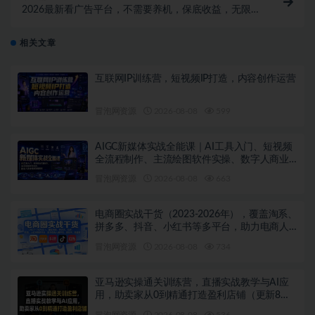
2026最新看广告平台，不需要养机，保底收益，无限广
告，多机一天200+，收益稳定【揭秘】
相关文章
互联网IP训练营，短视频IP打造，内容创作运营
冒泡网资源
2026-08-08
599
AIGC新媒体实战全能课｜AI工具入门、短视频
全流程制作、主流绘图软件实操、数字人商业
视频落地教程
冒泡网资源
2026-08-08
663
电商圈实战干货（2023-2026年），覆盖淘系、
拼多多、抖音、小红书等多平台，助力电商人
避开坑、提效率、稳盈利（更新08月08日）
冒泡网资源
2026-08-08
734
亚马逊实操通关训练营，直播实战教学与AI应
用，助卖家从0到精通打造盈利店铺（更新8月8
日）
冒泡网资源
2026-08-08
536