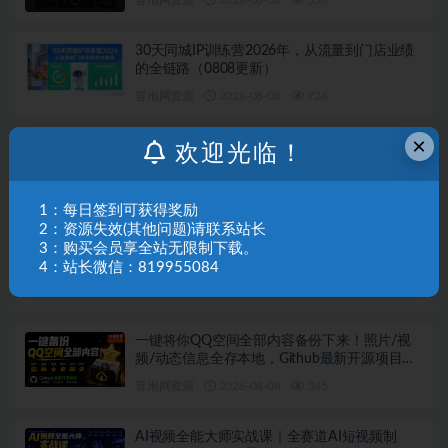
30天同城IP训练营2026年，从流量到门店业绩
的全链路（0808更新）
冒泡网资源
2026-08-08
724
×
抖音小店运营课程，不动销起店、图文带货技
欢迎光临！
术、截流等，三频共振轻松玩转抖店(更新26年
08月)
冒泡网资源
2026-08-08
692
1：每日签到可获得奖励
2：资源失效(其他问题)请联系站长
小红书卖艺术疗愈活动方案，323天到手
3：购买会员享全站无限制下载。
12w+，有需求就有市场
4：站长微信：819955084
冒泡网资源
2026-08-08
708
一键将你QQ空间全部内容备份下来！照片/视
频/动态信息全存本地，Github最新开源项目
QzoneArchive
冒泡网资源
2026-08-08
345
AI视频全能大师实战课｜全赛道AI短视频制