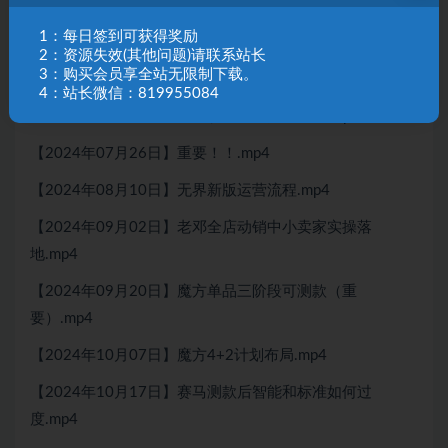
【2024年06月05日】达摩盘人群精准拉新投放.mp4
1：每日签到可获得奖励
【2024年06月12日】精准人群推广-达摩盘动销计划布
2：资源失效(其他问题)请联系站长
3：购买会员享全站无限制下载。
局.mp4
4：站长微信：819955084
【2024年06月20日】店铺诊断梳理推广流程.mp4
【2024年07月26日】重要！！.mp4
【2024年08月10日】无界新版运营流程.mp4
【2024年09月02日】老邓全店动销中小卖家实操落
地.mp4
【2024年09月20日】魔方单品三阶段可测款（重
要）.mp4
【2024年10月07日】魔方4+2计划布局.mp4
【2024年10月17日】赛马测款后智能和标准如何过
度.mp4