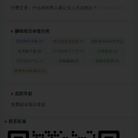
付费文章：什么样的男人最让女人无法抵抗？
2026年8月7日
赚钱项目标签分类
互联网头等舱
(1)
前沿信息差社群
(1)
国际版Tiktok抖音运
营
(1)
头等舱干货
(2)
头等舱每日干货
(1)
小说推文
(1)
淘宝虚拟产品
(1)
立绘基础
(1)
视频号带货
(1)
视频号挂机项目
(1)
底部导航
免费副业项目资源
联系客服