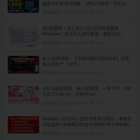
磁盘分析及清理提醒，2M大小体积，完全免费
C盘管家
冒泡网资源
2026-08-07
919
免U盘重装！这工具让小白也可快速重装
Windows，支持无人值守配置，数据无忧
CmzPrep_Rev2
冒泡网资源
2026-08-07
406
老火电商04期：【关键词爆打矩阵技术】低预
低出高投产（20节）
冒泡网资源
2026-08-07
133
小红书虚拟赛道：做心理测评，一单1.99，102
天卖了2.4w+份，月到手1w+
冒泡网资源
2026-08-07
779
Walmart（沃尔玛）超市浏览标注项目，单账号
日收益20+单电脑日收益可达800+带分佣机制
【揭秘】
冒泡网资源
2026-08-06
800