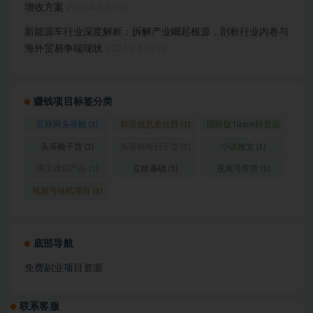
增收方案
2026年8月7日
新能源车行业深度解析：拆解产业崛起根源，剖析行业内卷与
海外贸易争端现状
2026年8月7日
赚钱项目标签分类
互联网头等舱
(1)
前沿信息差社群
(1)
国际版Tiktok抖音运
营
(1)
头等舱干货
(2)
头等舱每日干货
(1)
小说推文
(1)
淘宝虚拟产品
(1)
立绘基础
(1)
视频号带货
(1)
视频号挂机项目
(1)
底部导航
免费副业项目资源
联系客服