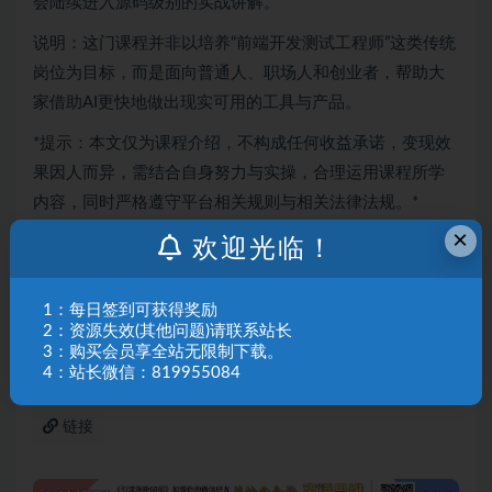
会陆续进入源码级别的实战讲解。
说明：这门课程并非以培养“前端开发测试工程师”这类传统
岗位为目标，而是面向普通人、职场人和创业者，帮助大
家借助AI更快地做出现实可用的工具与产品。
*提示：本文仅为课程介绍，不构成任何收益承诺，变现效
果因人而异，需结合自身努力与实操，合理运用课程所学
内容，同时严格遵守平台相关规则与相关法律法规。*
×
欢迎光临！
声明：
本站所有文章，如无特殊说明或标注，均为本站原创发
布。任何个人或组织，在未征得本站同意时，禁止复制、盗用、
1：每日签到可获得奖励
采集、发布本站内容到任何网站、书籍等各类媒体平台。如若本
2：资源失效(其他问题)请联系站长
站内容侵犯了原著者的合法权益，可联系我们进行处理。
3：购买会员享全站无限制下载。
4：站长微信：819955084
链接