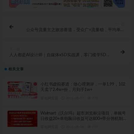
上一篇
公众号流量主之旅游赛道，受众广+流量稳，平均单日
收益5张+
下一篇
人人都是AI设计师｜自媒体xSD实战课，零门槛学SD出
图，解锁自媒体新赛道+涨粉秘籍
相关文章
小红书虚拟赛道：做心理测评，一单1.99，102
天卖了2.4w+份，月到手1w+
冒泡网资源
2026-08-07
778
Walmart（沃尔玛）超市浏览标注项目，单账号
日收益20+单电脑日收益可达800+带分佣机制
【揭秘】
冒泡网资源
2026-08-06
799