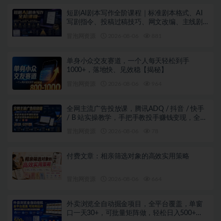
短剧AI剧本写作全阶课程｜标准剧本格式、AI
写剧指令、投稿过稿技巧、网文改编、主线剧
情把控、审稿避坑全套实操教学
冒泡网资源
2026-08-06
881
单身小众交友赛道，一个人每天轻松到手
1000+，落地快、见效稳【揭秘】
冒泡网资源
2026-08-06
964
全网主流广告投放课，腾讯ADQ / 抖音 / 快手
/ B 站实操教学，手把手教投手赚钱变现，全套
变现拆解稳定出单
冒泡网资源
2026-08-06
78
付费文章：相亲筛选对象的高效实用策略
冒泡网资源
2026-08-06
664
外卖浏览全自动掘金项目，全平台覆盖，单窗
口一天30+，可批量矩阵做，轻松日入500+