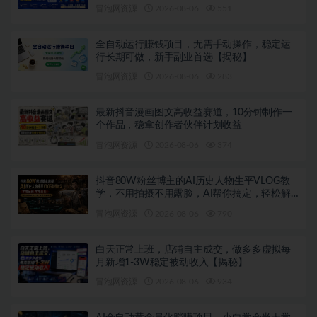
【揭秘】
冒泡网资源
2026-08-06
551
全自动运行賺钱项目，无需手动操作，稳定运
行长期可做，新手副业首选【揭秘】
冒泡网资源
2026-08-06
283
最新抖音漫画图文高收益赛道，10分钟制作一
个作品，稳拿创作者伙伴计划收益
冒泡网资源
2026-08-06
374
抖音80W粉丝博主的AI历史人物生平VLOG教
学，不用拍摄不用露脸，AI帮你搞定，轻松解
锁伙伴计划+精选收益
冒泡网资源
2026-08-06
790
白天正常上班，店铺自主成交，做多多虚拟每
月新增1-3W稳定被动收入【揭秘】
冒泡网资源
2026-08-06
934