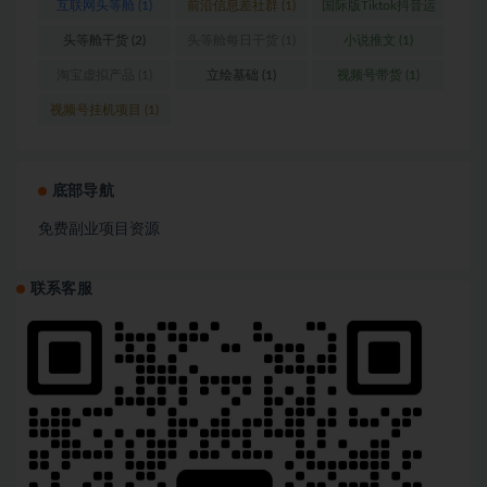
互联网头等舱
(1)
前沿信息差社群
(1)
国际版Tiktok抖音运
营
(1)
头等舱干货
(2)
头等舱每日干货
(1)
小说推文
(1)
淘宝虚拟产品
(1)
立绘基础
(1)
视频号带货
(1)
视频号挂机项目
(1)
底部导航
免费副业项目资源
联系客服