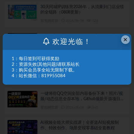
30天同城IP训练营2026年，从流量到门店业绩
的全链路（0808更新）
冒泡网资源
2026-08-08
724
抖音小店运营课程，不动销起店、图文带货技
×
欢迎光临！
术、截流等，三频共振轻松玩转抖店(更新26年
08月)
冒泡网资源
2026-08-08
692
1：每日签到可获得奖励
2：资源失效(其他问题)请联系站长
小红书卖艺术疗愈活动方案，323天到手
3：购买会员享全站无限制下载。
12w+，有需求就有市场
4：站长微信：819955084
冒泡网资源
2026-08-08
708
一键将你QQ空间全部内容备份下来！照片/视
频/动态信息全存本地，Github最新开源项目
QzoneArchive
冒泡网资源
2026-08-08
345
AI视频全能大师实战课｜全赛道AI短视频制
作、特效创作、场景变现零基础全套教程