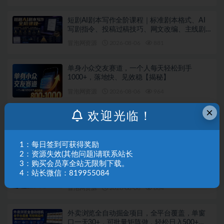
短剧AI剧本写作全阶课程｜标准剧本格式、AI
写剧指令、投稿过稿技巧、网文改编、主线剧
情把控、审稿避坑全套实操教学
冒泡网资源
2026-08-06
881
单身小众交友赛道，一个人每天轻松到手
1000+，落地快、见效稳【揭秘】
冒泡网资源
2026-08-06
964
×
欢迎光临！
全网主流广告投放课，腾讯ADQ / 抖音 / 快手
/ B 站实操教学，手把手教投手赚钱变现，全套
变现拆解稳定出单
冒泡网资源
2026-08-06
78
1：每日签到可获得奖励
2：资源失效(其他问题)请联系站长
3：购买会员享全站无限制下载。
付费文章：相亲筛选对象的高效实用策略
4：站长微信：819955084
冒泡网资源
2026-08-06
664
外卖浏览全自动掘金项目，全平台覆盖，单窗
口一天30+，可批量矩阵做，轻松日入500+