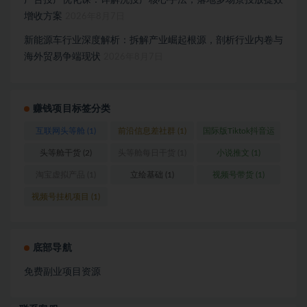
广告投产优化课：详解洗投产核心手法，落地多场景投放提效
增收方案
2026年8月7日
新能源车行业深度解析：拆解产业崛起根源，剖析行业内卷与
海外贸易争端现状
2026年8月7日
赚钱项目标签分类
互联网头等舱
(1)
前沿信息差社群
(1)
国际版Tiktok抖音运
营
(1)
头等舱干货
(2)
头等舱每日干货
(1)
小说推文
(1)
淘宝虚拟产品
(1)
立绘基础
(1)
视频号带货
(1)
视频号挂机项目
(1)
底部导航
免费副业项目资源