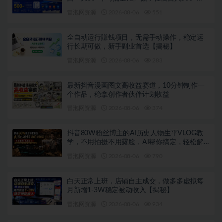
【揭秘】
冒泡网资源
2026-08-06
551
全自动运行賺钱项目，无需手动操作，稳定运
行长期可做，新手副业首选【揭秘】
冒泡网资源
2026-08-06
283
最新抖音漫画图文高收益赛道，10分钟制作一
个作品，稳拿创作者伙伴计划收益
冒泡网资源
2026-08-06
374
抖音80W粉丝博主的AI历史人物生平VLOG教
学，不用拍摄不用露脸，AI帮你搞定，轻松解
锁伙伴计划+精选收益
冒泡网资源
2026-08-06
790
白天正常上班，店铺自主成交，做多多虚拟每
月新增1-3W稳定被动收入【揭秘】
冒泡网资源
2026-08-06
934