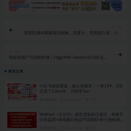
上一篇
萌宠吃播AI视频项目拆解，流量大，变现能力强，小白
易上手，保姆级教程
下一篇
电影级僵尸片AI制作课｜Higgsfield Seedance2.0全流程
演示，从0开始制作一条电影级AI视频
相关文章
小红书虚拟赛道：做心理测评，一单1.99，102
天卖了2.4w+份，月到手1w+
冒泡网资源
2026-08-07
778
Walmart（沃尔玛）超市浏览标注项目，单账号
日收益20+单电脑日收益可达800+带分佣机制
【揭秘】
冒泡网资源
2026-08-06
799