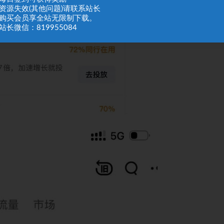
：资源失效(其他问题)请联系站长
：购买会员享全站无限制下载。
站长微信：819955084