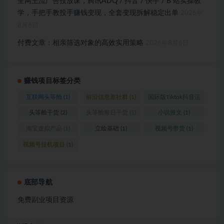
全网主流广告投放课，腾讯ADQ / 抖音 / 快手 / B 站实操教
学，手把手教投手赚钱变现，全套变现拆解稳定出单
2026年
8月6日
付费文章：相亲筛选对象的高效实用策略
2026年8月6日
赚钱项目标签分类
互联网头等舱
(1)
前沿信息差社群
(1)
国际版Tiktok抖音运
营
(1)
头等舱干货
(2)
头等舱每日干货
(1)
小说推文
(1)
淘宝虚拟产品
(1)
立绘基础
(1)
视频号带货
(1)
视频号挂机项目
(1)
底部导航
免费副业项目资源