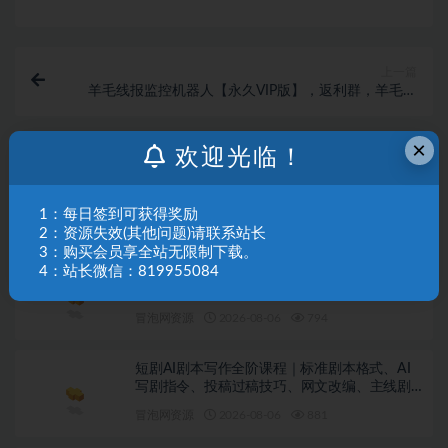
上一篇
羊毛线报监控机器人【永久VIP版】，返利群，羊毛群
主，得物线报，撸货，这里都有
×
欢迎光临！
下一篇
快手短剧看广告项目，没有复杂操作，一台设备每天能
有80到300收益，设备多可放大
1：每日签到可获得奖励
相关文章
2：资源失效(其他问题)请联系站长
3：购买会员享全站无限制下载。
4：站长微信：819955084
Walmart（沃尔玛）超市浏览标注项目，单账号
日收益20+单电脑日收益可达800+带分佣机制
【揭秘】
冒泡网资源
2026-08-06
794
短剧AI剧本写作全阶课程｜标准剧本格式、AI
写剧指令、投稿过稿技巧、网文改编、主线剧
情把控、审稿避坑全套实操教学
冒泡网资源
2026-08-06
881