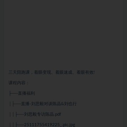
三天陪跑课，着眼变现、着眼速成、着眼有效!
课程内容：
├──直播福利
│├──直播-刘思毅对谈陈晶&刘也行
││├──刘思毅专访陈晶.pdf
││├──25111755419225_.pic.jpg