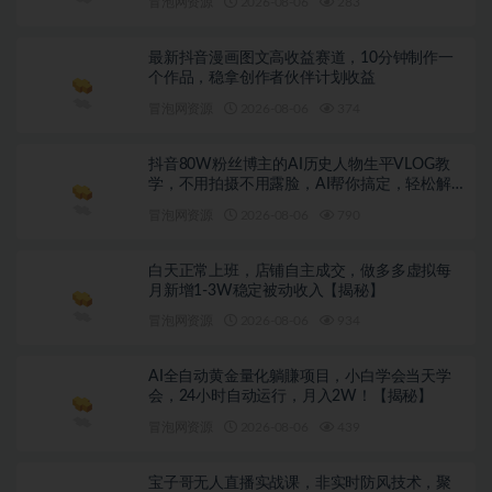
冒泡网资源
2026-08-06
283
最新抖音漫画图文高收益赛道，10分钟制作一
个作品，稳拿创作者伙伴计划收益
冒泡网资源
2026-08-06
374
抖音80W粉丝博主的AI历史人物生平VLOG教
学，不用拍摄不用露脸，AI帮你搞定，轻松解
锁伙伴计划+精选收益
冒泡网资源
2026-08-06
790
白天正常上班，店铺自主成交，做多多虚拟每
月新增1-3W稳定被动收入【揭秘】
冒泡网资源
2026-08-06
934
AI全自动黄金量化躺賺项目，小白学会当天学
会，24小时自动运行，月入2W！【揭秘】
冒泡网资源
2026-08-06
439
宝子哥无人直播实战课，非实时防风技术，聚