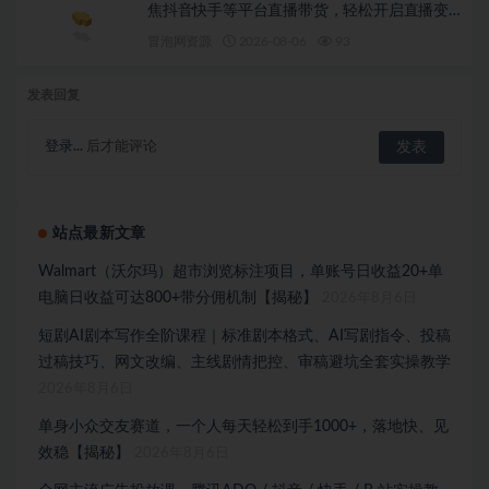
焦抖音快手等平台直播带货，轻松开启直播变
现之路（更新2026年08月06日）
冒泡网资源
2026-08-06
93
发表回复
登录...
后才能评论
站点最新文章
Walmart（沃尔玛）超市浏览标注项目，单账号日收益20+单
电脑日收益可达800+带分佣机制【揭秘】
2026年8月6日
短剧AI剧本写作全阶课程｜标准剧本格式、AI写剧指令、投稿
过稿技巧、网文改编、主线剧情把控、审稿避坑全套实操教学
2026年8月6日
单身小众交友赛道，一个人每天轻松到手1000+，落地快、见
效稳【揭秘】
2026年8月6日