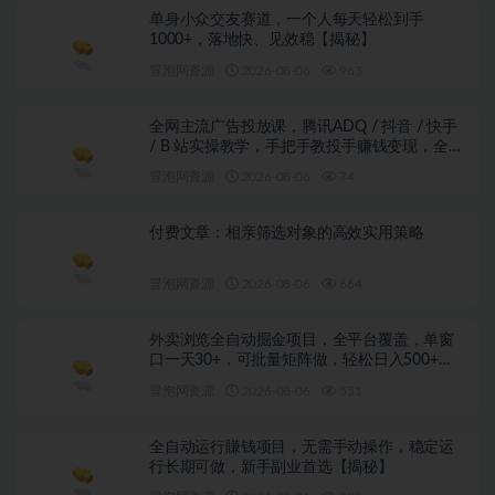
单身小众交友赛道，一个人每天轻松到手
1000+，落地快、见效稳【揭秘】
冒泡网资源
2026-08-06
963
全网主流广告投放课，腾讯ADQ / 抖音 / 快手
/ B 站实操教学，手把手教投手赚钱变现，全套
变现拆解稳定出单
冒泡网资源
2026-08-06
74
付费文章：相亲筛选对象的高效实用策略
冒泡网资源
2026-08-06
664
外卖浏览全自动掘金项目，全平台覆盖，单窗
口一天30+，可批量矩阵做，轻松日入500+
【揭秘】
冒泡网资源
2026-08-06
551
全自动运行賺钱项目，无需手动操作，稳定运
行长期可做，新手副业首选【揭秘】