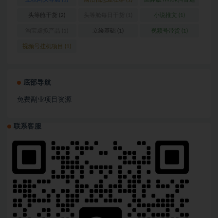
营
(1)
头等舱干货
(2)
头等舱每日干货
(1)
小说推文
(1)
淘宝虚拟产品
(1)
立绘基础
(1)
视频号带货
(1)
视频号挂机项目
(1)
底部导航
免费副业项目资源
联系客服