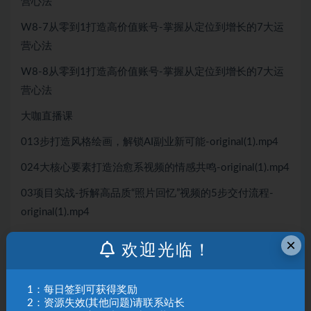
营心法
W8-7从零到1打造高价值账号-掌握从定位到增长的7大运
营心法
W8-8从零到1打造高价值账号-掌握从定位到增长的7大运
营心法
大咖直播课
013步打造风格绘画，解锁AI副业新可能-original(1).mp4
024大核心要素打造治愈系视频的情感共鸣-original(1).mp4
03项目实战-拆解高品质“照片回忆”视频的5步交付流程-
original(1).mp4
045大策略打造宠物短剧的吸粉能力和商业潜力-
×
欢迎光临！
original(1).mp4
05实战拆解-3大AI工具联动，从0到1复刻文史类短视频-
1：每日签到可获得奖励
original(1).mp4
2：资源失效(其他问题)请联系站长