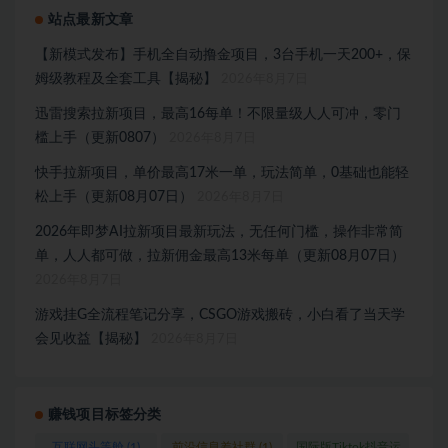
站点最新文章
【新模式发布】手机全自动撸金项目，3台手机一天200+，保
姆级教程及全套工具【揭秘】
2026年8月7日
迅雷搜索拉新项目，最高16每单！不限量级人人可冲，零门
槛上手（更新0807）
2026年8月7日
快手拉新项目，单价最高17米一单，玩法简单，0基础也能轻
松上手（更新08月07日）
2026年8月7日
2026年即梦AI拉新项目最新玩法，无任何门槛，操作非常简
单，人人都可做，拉新佣金最高13米每单（更新08月07日）
2026年8月7日
游戏挂G全流程笔记分享，CSGO游戏搬砖，小白看了当天学
会见收益【揭秘】
2026年8月7日
赚钱项目标签分类
互联网头等舱
(1)
前沿信息差社群
(1)
国际版Tiktok抖音运