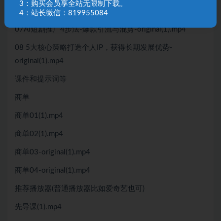
3：购买会员享全站无限制下载。
06小说推文运营策略和全流程实操-original(1).mp4
4：站长微信：819955084
07AI短剧推广4步法-爆款引流与混剪-original(1).mp4
08 5大核心策略打造个人IP，获得长期发展优势-
original(1).mp4
课件和提示词等
商单
商单01(1).mp4
商单02(1).mp4
商单03-original(1).mp4
商单04-original(1).mp4
推荐播放器(普通播放器比如爱奇艺也可)
先导课(1).mp4