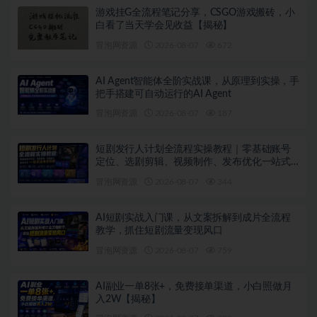
游戏挂G全流程笔记分享，CSGO游戏搬砖，小
白看了当天学会见收益【揭秘】
冒泡网资源
2026-08-07
672
AI Agent智能体全阶实战课，从原理到实操，手
把手搭建可自动运行的AI Agent
冒泡网资源
2026-08-07
187
短剧发行人计划全流程实操教程｜零基础账号
定位、选剧剪辑、视频制作、发布优化一站式
出单变现课
冒泡网资源
2026-08-07
344
AI短剧实战入门课，从文案拆解到成片全流程
教学，抓住短剧流量变现风口
冒泡网资源
2026-08-07
759
AI副业一单8张+，免费接单渠道，小白照做月
入2W【揭秘】