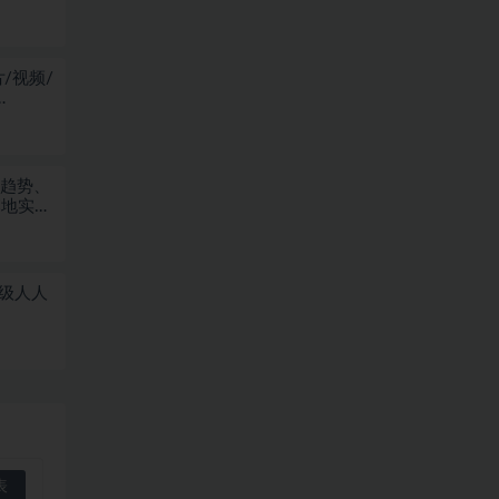
/视频/
业趋势、
落地实战
量级人人