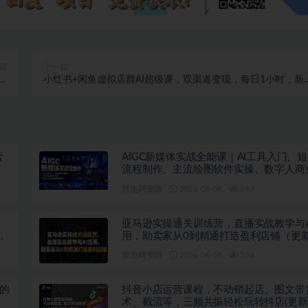
篇
下一篇
基础
小红书+闲鱼虚拟店群AI超级课，双渠道变现，每日1小时，新
现
也能月入3k+
营
AIGC新媒体实战全能课｜AI工具入门、
流程制作、主流绘图软件实操、数字人商
落地教程
冒泡网资源
2026-08-08
663
、
亚马逊实操通关训练营，直播实战教学与A
避
用，助卖家从0到精通打造盈利店铺（更新
日）
冒泡网资源
2026-08-08
536
绩的
抖音小店运营课程，不动销起店、图文带
术、截流等，三频共振轻松玩转抖店(更新2