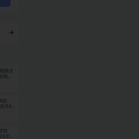
手
短视频全
业视频
I应
8月8
货技
6年08