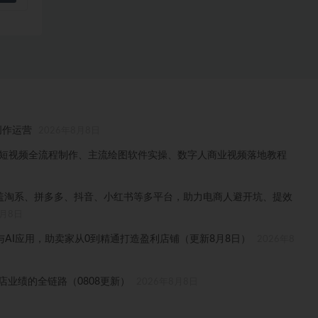
创作运营
2026年8月8日
门、短视频全流程制作、主流绘图软件实操、数字人商业视频落地教程
，覆盖淘系、拼多多、抖音、小红书等多平台，助力电商人避开坑、提效
8月8日
AI应用，助卖家从0到精通打造盈利店铺（更新8月8日）
2026年8
门店业绩的全链路（0808更新）
2026年8月8日