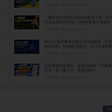
月)
冒泡网资源
2026-08-08
690
+，
一键将你QQ空间全部内容备份下来！照片
动态信息全存本地，Github最新开源项目
QzoneArchive
冒泡网资源
2026-08-08
345
、
AIGC大模型技术与商业应用全解课｜产
底层架构、MaaS商业模式、全行业场景
教程
冒泡网资源
2026-08-08
572
机一
迅雷搜索拉新项目，最高16每单！不限
可冲，零门槛上手（更新0807）
冒泡网资源
2026-08-07
178