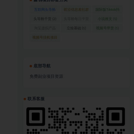
赚钱项目标签分类
互联网头等舱
前沿信息差社群
国际版Tiktok抖
(1)
(1)
音运营
(1)
头等舱干货
(2)
头等舱每日干货
小说推文
(1)
(1)
淘宝虚拟产品
立绘基础
(1)
视频号带货
(1)
(1)
视频号挂机项目
(1)
底部导航
免费副业项目资源
联系客服