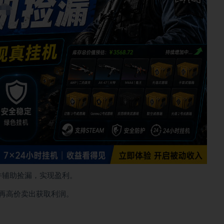
件辅助捡漏，实现盈利。
再高价卖出获取利润。