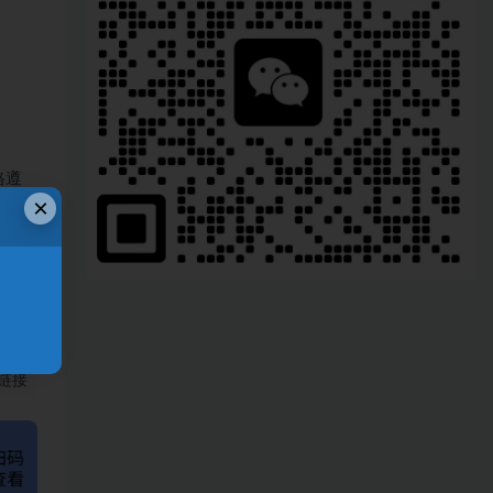
格遵
×
、
链接