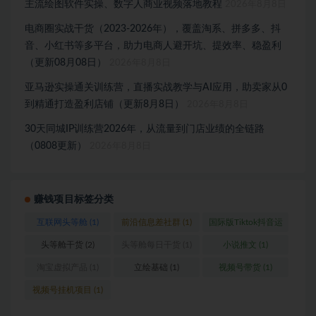
主流绘图软件实操、数字人商业视频落地教程
2026年8月8日
电商圈实战干货（2023-2026年），覆盖淘系、拼多多、抖
音、小红书等多平台，助力电商人避开坑、提效率、稳盈利
（更新08月08日）
2026年8月8日
亚马逊实操通关训练营，直播实战教学与AI应用，助卖家从0
到精通打造盈利店铺（更新8月8日）
2026年8月8日
30天同城IP训练营2026年，从流量到门店业绩的全链路
（0808更新）
2026年8月8日
赚钱项目标签分类
互联网头等舱
(1)
前沿信息差社群
(1)
国际版Tiktok抖音运
营
(1)
头等舱干货
(2)
头等舱每日干货
(1)
小说推文
(1)
淘宝虚拟产品
(1)
立绘基础
(1)
视频号带货
(1)
视频号挂机项目
(1)