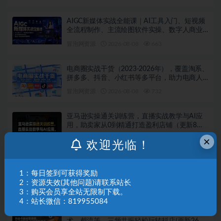
AIGC新媒体实战全能课｜AI工具入门、短视频
全流程制作、主流绘图软件实操、数字人商业
视频落地教程
冒泡网资源
2026-08-08
663
电商圈实战干货（2023-2026年），覆盖淘系、
拼多多、抖音、小红书等多平台，助力电商人
避开坑、提效率、稳盈利（更新08月08日）
冒泡网资源
2026-08-08
732
亚马逊实操通关训练营，直播实战教学与AI应
用，助卖家从0到精通打造盈利店铺（更新8月8
日）
×
冒泡网资源
2026-08-08
536
欢迎光临！
30天同城IP训练营2026年，从流量到门店业绩
1：每日签到可获得奖励
的全链路（0808更新）
2：资源失效(其他问题)请联系站长
冒泡网资源
2026-08-08
724
3：购买会员享全站无限制下载。
4：站长微信：819955084
抖音小店运营课程，不动销起店、图文带货技
术、截流等，三频共振轻松玩转抖店(更新26年