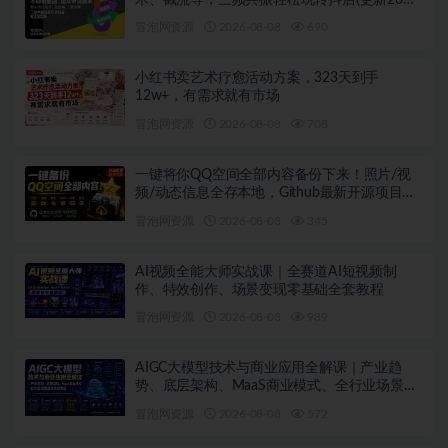
08月)
冒泡网资源
2026-08-08
690
小红书卖艺术疗愈活动方案，323天到手
12w+，有需求就有市场
冒泡网资源
2026-08-08
708
一键将你QQ空间全部内容备份下来！照片/视
频/动态信息全存本地，Github最新开源项目
QzoneArchive
冒泡网资源
2026-08-08
345
AI视频全能大师实战课｜全赛道AI短视频制
作、特效创作、场景变现零基础全套教程
冒泡网资源
2026-08-08
989
AIGC大模型技术与商业应用全解课｜产业趋
势、底层架构、MaaS商业模式、全行业场景落
地实战教程
冒泡网资源
2026-08-08
572