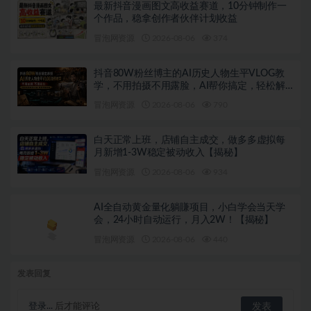
最新抖音漫画图文高收益赛道，10分钟制作一
个作品，稳拿创作者伙伴计划收益
冒泡网资源
2026-08-06
374
抖音80W粉丝博主的AI历史人物生平VLOG教
学，不用拍摄不用露脸，AI帮你搞定，轻松解
锁伙伴计划+精选收益
冒泡网资源
2026-08-06
790
白天正常上班，店铺自主成交，做多多虚拟每
月新增1-3W稳定被动收入【揭秘】
冒泡网资源
2026-08-06
934
AI全自动黄金量化躺賺项目，小白学会当天学
会，24小时自动运行，月入2W！【揭秘】
冒泡网资源
2026-08-06
440
发表回复
登录...
后才能评论