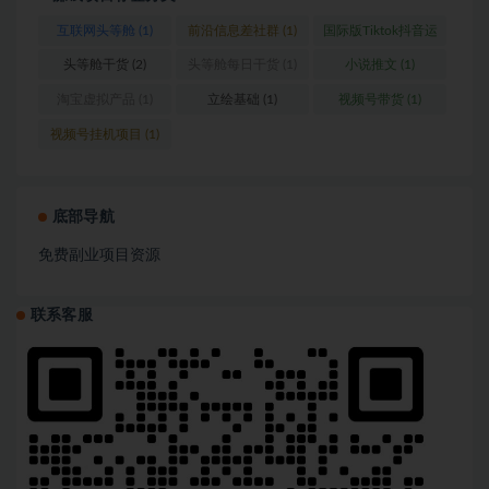
互联网头等舱
(1)
前沿信息差社群
(1)
国际版Tiktok抖音运
营
(1)
头等舱干货
(2)
头等舱每日干货
(1)
小说推文
(1)
淘宝虚拟产品
(1)
立绘基础
(1)
视频号带货
(1)
视频号挂机项目
(1)
底部导航
免费副业项目资源
联系客服