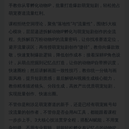
手教你从零孵化动物IP，批量打造爆款萌宠短剧，轻松抢占
萌宠赛道流量红利。
课程拒绝空洞理论，聚焦“落地性”与“流量性”，围绕5大核
心模块，层层递进拆解动物IP孵化与萌宠短剧创作的全流
程。先拆解百万粉动物IP的流量密码，让你找准赛道定位，
避开流量误区；再传授萌宠短剧创作“捷径”，教你向爆款致
敬，快速复制爆款逻辑，降低创作成本；接着深耕IP角色设
计，从萌点挖掘到记忆点打造，让你的动物IP自带辨识度，
快速圈粉；然后讲解画面一致性技巧，教你统一分镜与画
面风格，提升短剧质感；最后解锁AI视频生成核心能力，
教你精准描述镜头、分段生成，高效产出优质萌宠短剧，
实现批量创作、快速出圈。​
不管你是刚涉足萌宠赛道的新手，还是已经有萌宠账号却
没流量的创作者，不管你是否会用AI工具，都能跟着课程
一步步上手。3大核心技法贯穿全程，搭配AI赋能，不用复
杂拍摄、不用专业剪辑，就能轻松孵化有记忆点的动物IP，