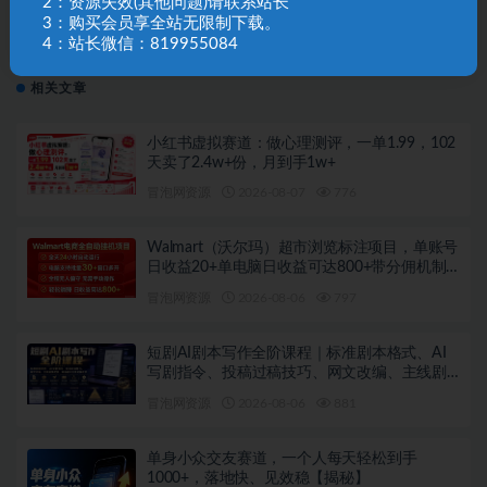
2：资源失效(其他问题)请联系站长
下一篇
3：购买会员享全站无限制下载。
治愈系视频创作4步法｜从文案到画面，AI+剪映全实
4：站长微信：819955084
操，新手也能精准传递情感
相关文章
小红书虚拟赛道：做心理测评，一单1.99，102
天卖了2.4w+份，月到手1w+
冒泡网资源
2026-08-07
776
Walmart（沃尔玛）超市浏览标注项目，单账号
日收益20+单电脑日收益可达800+带分佣机制
【揭秘】
冒泡网资源
2026-08-06
797
短剧AI剧本写作全阶课程｜标准剧本格式、AI
写剧指令、投稿过稿技巧、网文改编、主线剧
情把控、审稿避坑全套实操教学
冒泡网资源
2026-08-06
881
单身小众交友赛道，一个人每天轻松到手
1000+，落地快、见效稳【揭秘】