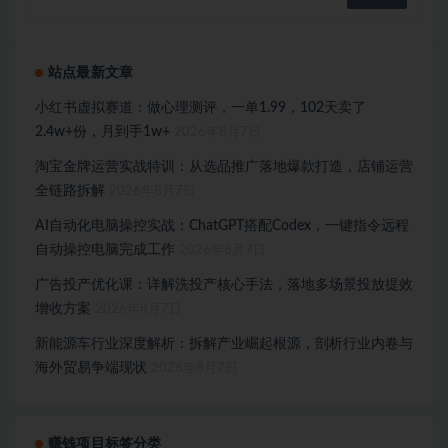
站点最新文章
小红书虚拟赛道：做心理测评，一单1.99，102天卖了
2.4w+份，月到手1w+
2026年8月7日
淘宝金牌运营实战特训：从选品推广落地爆款打造，店铺运营
全链路拆解
2026年8月7日
AI自动化电脑操控实战：ChatGPT搭配Codex，一键指令远程
自动操控电脑完成工作
2026年8月7日
广告投产优化课：详解洗投产核心手法，落地多场景投放提效
增收方案
2026年8月7日
新能源车行业深度解析：拆解产业崛起根源，剖析行业内卷与
海外贸易争端现状
2026年8月7日
赚钱项目标签分类