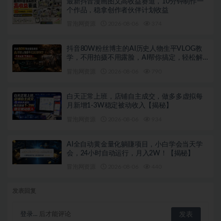
最新抖音漫画图文高收益赛道，10分钟制作一
个作品，稳拿创作者伙伴计划收益
冒泡网资源
2026-08-06
374
抖音80W粉丝博主的AI历史人物生平VLOG教
学，不用拍摄不用露脸，AI帮你搞定，轻松解
锁伙伴计划+精选收益
冒泡网资源
2026-08-06
790
白天正常上班，店铺自主成交，做多多虚拟每
月新增1-3W稳定被动收入【揭秘】
冒泡网资源
2026-08-06
934
AI全自动黄金量化躺賺项目，小白学会当天学
会，24小时自动运行，月入2W！【揭秘】
冒泡网资源
2026-08-06
440
发表回复
登录...
后才能评论