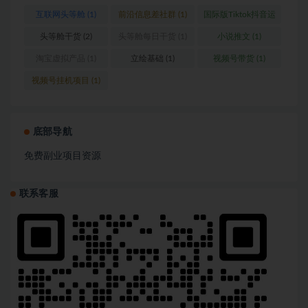
互联网头等舱
(1)
前沿信息差社群
(1)
国际版Tiktok抖音运
营
(1)
头等舱干货
(2)
头等舱每日干货
(1)
小说推文
(1)
淘宝虚拟产品
(1)
立绘基础
(1)
视频号带货
(1)
视频号挂机项目
(1)
底部导航
免费副业项目资源
联系客服