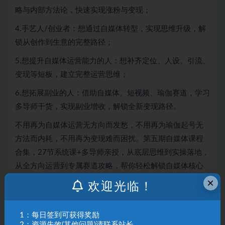
略与内部方法论，快速实现涨粉与变现；
4.手艺人/创业者：想通过自媒体转型，实现思维升级，解
锁从创作到生意的完整路径；
5.想提升自媒体运营能力的人：想补齐定位、人设、引流、
变现等短板，建立完整运营思维；
6.想拓展副业的人：借助自媒体、短视频、瑜伽赛道，学习
多导师干货，实现副业增收，解锁全新变现路径。
不用再为自媒体运营无方向而发愁，不用再为瑜伽起号无
方法而内耗，不用再为变现难而困扰。第五期自媒体课程
合集，27节系统课+多导师亲授，从底层思维到实操落地，
从全方向运营到专属赛道攻略，帮你轻松解锁自媒体核心
技能，零基础也能快速上手，抢占流量红利，实现自媒体
×
欢迎光临！
变现新突破！
*提示：本文仅为课程介绍，不构成任何收益承诺，变现效
1：每日签到可获得奖励
2：资源失效(其他问题)请联系站长