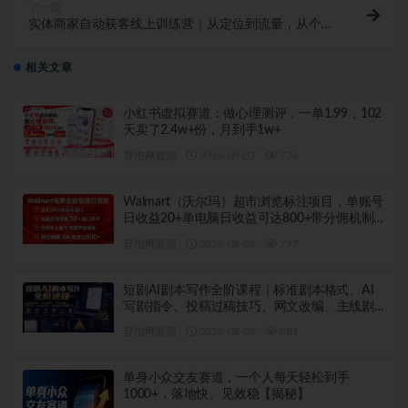
下一篇
实体商家自动获客线上训练营｜从定位到流量，从个体
到超级个体，解锁获客新玩法
相关文章
小红书虚拟赛道：做心理测评，一单1.99，102
天卖了2.4w+份，月到手1w+
冒泡网资源
2026-08-07
776
Walmart（沃尔玛）超市浏览标注项目，单账号
日收益20+单电脑日收益可达800+带分佣机制
【揭秘】
冒泡网资源
2026-08-06
797
短剧AI剧本写作全阶课程｜标准剧本格式、AI
写剧指令、投稿过稿技巧、网文改编、主线剧
情把控、审稿避坑全套实操教学
冒泡网资源
2026-08-06
881
单身小众交友赛道，一个人每天轻松到手
1000+，落地快、见效稳【揭秘】