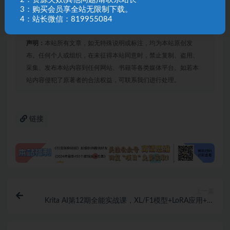
果因人而异，需结合自身努力与实操，合理运用课程所学
3：购买会员享全站无限制下载。
内容，同时严格遵守平台相关规则与相关法律法规。*
4：站长微信：819955084
声明：
本站所有文章，如无特殊说明或标注，均为本站原创发
布。任何个人或组织，在未征得本站同意时，禁止复制、盗用、
采集、发布本站内容到任何网站、书籍等各类媒体平台。如若本
站内容侵犯了原著者的合法权益，可联系我们进行处理。
链接
上一篇
Krita AI第12期全能实战课，XL/F1模型+LoRA应用+局
部修复+扩图精修全精通