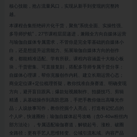
核心技能，抢占流量风口，实现从新手到变现的完整跨
越。
本课程合集拒绝碎片化干货，聚焦“系统全面、实操性强、
多导师护航”，27节课程层层递进，兼顾全方向自媒体运营
与瑜伽自媒体专属需求，不管你是完全零基础的自媒体小
白，还是想提升运营能力、拓展瑜伽自媒体方向的创作
者，都能精准适配、学有所获。课程内容涵盖十大核心板
块，干货密集、可直接复刻，搭配多导师专属干货分享：
自媒体心理课，帮你克服创作内耗、建立长期运营心态；
商业定位课+定位梳理答疑，教你找准自身赛道、明确变现
方向，避开盲目跟风；爆款短视频制作、拍摄技巧、剪辑
精通，从基础操作到高阶思路，手把手教你做出高曝光作
品；人设故事写作，教你挖掘个人亮点，打造有记忆点的
个人IP，快速圈粉；瑜伽自媒体起号攻略（含0-40w粉丝内
部方法论），专属适配瑜伽赛道，解锁起号、涨粉、破圈
全路径；更有手艺人思维转变、公域引流私域、内容产品