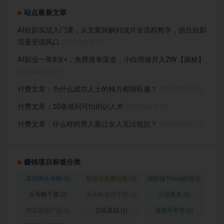
站点最新文章
AI短剧实战入门课，从文案拆解到成片全流程教学，抓住短剧
流量变现风口
2026年8月7日
AI副业一单8张+，免费接单渠道，小白照做月入2W【揭秘】
2026年8月7日
付费文章：为什么成功人士的精力都很旺盛？
2026年8月7日
付费文章：10条准到可怕的识人术
2026年8月7日
付费文章：什么样的男人最让女人无法抵抗？
2026年8月7日
赚钱项目标签分类
互联网头等舱
(1)
前沿信息差社群
(1)
国际版Tiktok抖音运
营
(1)
头等舱干货
(2)
头等舱每日干货
(1)
小说推文
(1)
淘宝虚拟产品
(1)
立绘基础
(1)
视频号带货
(1)