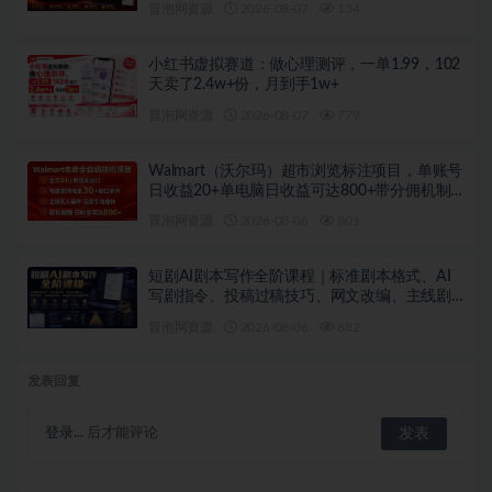
冒泡网资源
2026-08-07
134
小红书虚拟赛道：做心理测评，一单1.99，102
天卖了2.4w+份，月到手1w+
冒泡网资源
2026-08-07
779
Walmart（沃尔玛）超市浏览标注项目，单账号
日收益20+单电脑日收益可达800+带分佣机制
【揭秘】
冒泡网资源
2026-08-06
801
短剧AI剧本写作全阶课程｜标准剧本格式、AI
写剧指令、投稿过稿技巧、网文改编、主线剧
情把控、审稿避坑全套实操教学
冒泡网资源
2026-08-06
882
发表回复
登录...
后才能评论