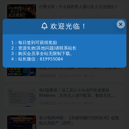
付费文章：什么样的男人最让女人无法抵抗？
冒泡网资源
2026-08-07
701
×
欢迎光临！
【跨境电商必备】AI无线画布制作商品宣传视
频，四步搞定，无线画布工作流，操作简单好
1：每日签到可获得奖励
上手
2：资源失效(其他问题)请联系站长
冒泡网资源
2026-08-07
424
3：购买会员享全站无限制下载。
4：站长微信：819955084
Windows超轻量的C盘管家！超级有特点，支持
磁盘分析及清理提醒，2M大小体积，完全免费
C盘管家
冒泡网资源
2026-08-07
921
免U盘重装！这工具让小白也可快速重装
Windows，支持无人值守配置，数据无忧
CmzPrep_Rev2
冒泡网资源
2026-08-07
407
老火电商04期：【关键词爆打矩阵技术】低预
低出高投产（20节）