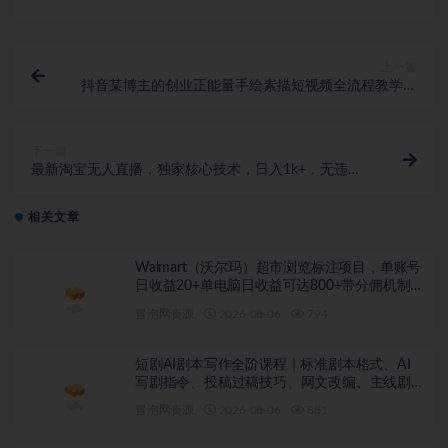
上一篇
抖音某博主的创业正能量手绘素描短视频全流程教学，
手把手教你做号变现，撸创作者伙伴计划收益
下一篇
最新淘宝无人直播，独家核心技术，日入1k+，无违规
无封号，可矩阵批量放大，长期稳定，无需人工值守
【揭秘】
相关文章
Walmart（沃尔玛）超市浏览标注项目，单账号
日收益20+单电脑日收益可达800+带分佣机制
【揭秘】
冒泡网资源
2026-08-06
794
短剧AI剧本写作全阶课程｜标准剧本格式、AI
写剧指令、投稿过稿技巧、网文改编、主线剧
情把控、审稿避坑全套实操教学
冒泡网资源
2026-08-06
881