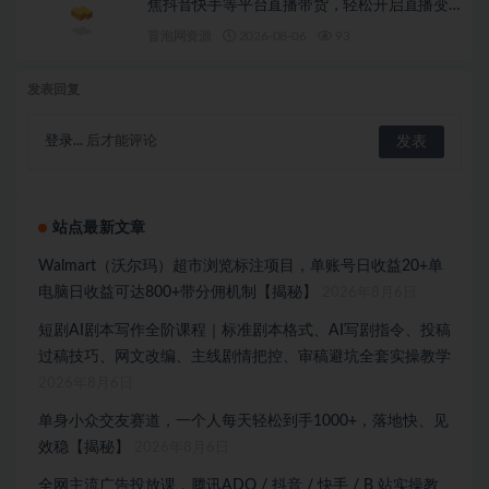
焦抖音快手等平台直播带货，轻松开启直播变
现之路（更新2026年08月06日）
冒泡网资源
2026-08-06
93
发表回复
登录...
后才能评论
站点最新文章
Walmart（沃尔玛）超市浏览标注项目，单账号日收益20+单
电脑日收益可达800+带分佣机制【揭秘】
2026年8月6日
短剧AI剧本写作全阶课程｜标准剧本格式、AI写剧指令、投稿
过稿技巧、网文改编、主线剧情把控、审稿避坑全套实操教学
2026年8月6日
单身小众交友赛道，一个人每天轻松到手1000+，落地快、见
效稳【揭秘】
2026年8月6日
全网主流广告投放课，腾讯ADQ / 抖音 / 快手 / B 站实操教