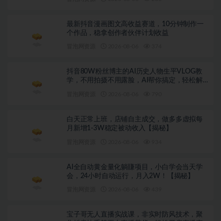
最新抖音漫画图文高收益赛道，10分钟制作一
个作品，稳拿创作者伙伴计划收益
冒泡网资源
2026-08-06
374
抖音80W粉丝博主的AI历史人物生平VLOG教
学，不用拍摄不用露脸，AI帮你搞定，轻松解
锁伙伴计划+精选收益
冒泡网资源
2026-08-06
790
白天正常上班，店铺自主成交，做多多虚拟每
月新增1-3W稳定被动收入【揭秘】
冒泡网资源
2026-08-06
934
AI全自动黄金量化躺賺项目，小白学会当天学
会，24小时自动运行，月入2W！【揭秘】
冒泡网资源
2026-08-06
439
宝子哥无人直播实战课，非实时防风技术，聚