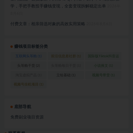
学，手把手教投手赚钱变现，全套变现拆解稳定出单
2026年
8月6日
付费文章：相亲筛选对象的高效实用策略
2026年8月6日
赚钱项目标签分类
互联网头等舱
(1)
前沿信息差社群
(1)
国际版Tiktok抖音运
营
(1)
头等舱干货
(2)
头等舱每日干货
(1)
小说推文
(1)
淘宝虚拟产品
(1)
立绘基础
(1)
视频号带货
(1)
视频号挂机项目
(1)
底部导航
免费副业项目资源