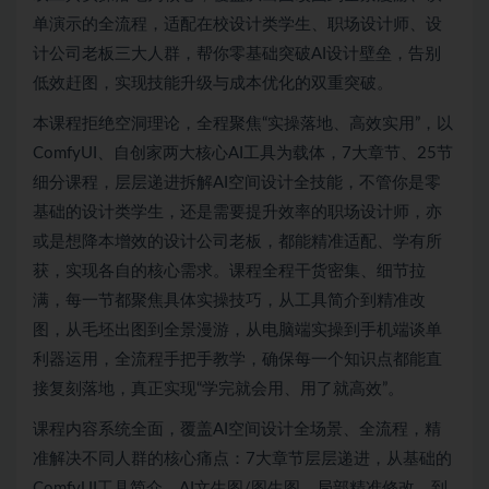
单演示的全流程，适配在校设计类学生、职场设计师、设
计公司老板三大人群，帮你零基础突破AI设计壁垒，告别
低效赶图，实现技能升级与成本优化的双重突破。
本课程拒绝空洞理论，全程聚焦“实操落地、高效实用”，以
ComfyUI、自创家两大核心AI工具为载体，7大章节、25节
细分课程，层层递进拆解AI空间设计全技能，不管你是零
基础的设计类学生，还是需要提升效率的职场设计师，亦
或是想降本增效的设计公司老板，都能精准适配、学有所
获，实现各自的核心需求。课程全程干货密集、细节拉
满，每一节都聚焦具体实操技巧，从工具简介到精准改
图，从毛坯出图到全景漫游，从电脑端实操到手机端谈单
利器运用，全流程手把手教学，确保每一个知识点都能直
接复刻落地，真正实现“学完就会用、用了就高效”。
课程内容系统全面，覆盖AI空间设计全场景、全流程，精
准解决不同人群的核心痛点：7大章节层层递进，从基础的
ComfyUI工具简介、AI文生图/图生图、局部精准修改，到