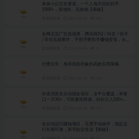
单身小众交友赛道，一个人每天轻松到手
1000+，落地快、见效稳【揭秘】
冒泡网资源
2026-08-06
963
全网主流广告投放课，腾讯ADQ / 抖音 / 快手
/ B 站实操教学，手把手教投手赚钱变现，全套
变现拆解稳定出单
冒泡网资源
2026-08-06
75
付费文章：相亲筛选对象的高效实用策略
冒泡网资源
2026-08-06
664
外卖浏览全自动掘金项目，全平台覆盖，单窗
口一天30+，可批量矩阵做，轻松日入500+
【揭秘】
冒泡网资源
2026-08-06
551
全自动运行賺钱项目，无需手动操作，稳定运
行长期可做，新手副业首选【揭秘】
冒泡网资源
2026-08-06
283