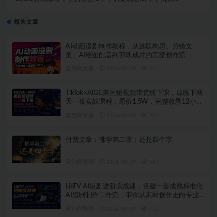
作日入300+，解放双手【揭秘】
相关文章
AI动画漫剧制作教程，从选题构思、分镜文
案、AI绘图配音到剪映成片的完整创作流
冒泡网资源
2026-08-09
463
TikTok×AIGC美区短视频带货线下课，原线下两
天一夜实战课程，原价1.5W，完整收录12小时
高清授课视频
冒泡网资源
2026-08-09
290
付费文章：佛学第二弹：还是四个字
冒泡网资源
2026-08-09
547
LibTV AI短剧进阶实战课，搭建一套成熟标准化
AI短剧制作工作流，带你从素材创作走向专业
镜头叙事
冒泡网资源
2026-08-09
772