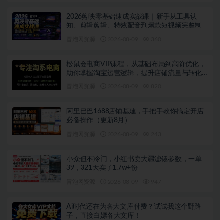
2026剪映零基础速成实战课｜新手从工具认
知、剪辑剪辑、特效配音到爆款短视频完整制
作一站式教学
冒泡网资源
2026-08-09
360
松鼠会电商VIP课程，从基础布局到高阶优化，
助你掌握淘宝运营逻辑，提升店铺流量与转化
（更新0809）
冒泡网资源
2026-08-09
820
阿里巴巴1688店铺基建，手把手教你搞定开店
必备操作（更新8月）
冒泡网资源
2026-08-09
243
小众但不冷门，小红书卖大疆滤镜参数，一单
39，321天卖了1.7w+份
冒泡网资源
2026-08-09
947
Ai时代还在为各大文库付费？试试我这个野路
子，直接白嫖各大文库！