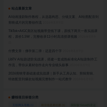
站点最新文章
AI动画漫剧制作教程，从选题构思、分镜文案、AI绘图配音到
剪映成片的完整创作流
2026年8月9日
TikTok×AIGC美区短视频带货线下课，原线下两天一夜实战课
程，原价1.5W，完整收录12小时高清授课视频
2026年8月9
日
付费文章：佛学第二弹：还是四个字
2026年8月9日
LibTV AI短剧进阶实战课，搭建一套成熟标准化AI短剧制作工
作流，带你从素材创作走向专业镜头叙事
2026年8月9日
2026剪映零基础速成实战课｜新手从工具认知、剪辑剪辑、
特效配音到爆款短视频完整制作一站式教学
2026年8月9日
赚钱项目标签分类
互联网头等舱
(1)
前沿信息差社群
(1)
国际版Tiktok抖音运