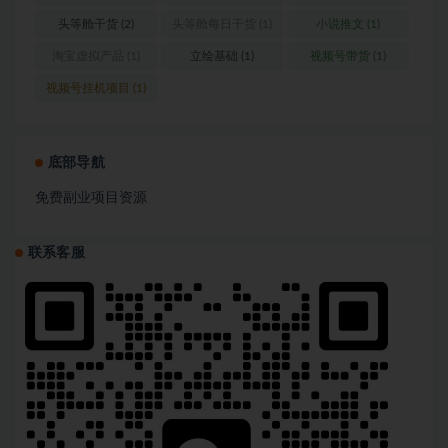
营
(1)
头等舱干货
(2)
头等舱每日干货
(1)
小说推文
(1)
淘宝虚拟产品
(1)
立绘基础
(1)
视频号带货
(1)
视频号挂机项目
(1)
底部导航
免费副业项目资源
联系客服