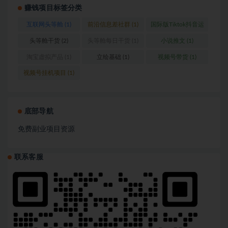
赚钱项目标签分类
互联网头等舱
(1)
前沿信息差社群
(1)
国际版Tiktok抖音运
营
(1)
头等舱干货
(2)
头等舱每日干货
(1)
小说推文
(1)
淘宝虚拟产品
(1)
立绘基础
(1)
视频号带货
(1)
视频号挂机项目
(1)
底部导航
免费副业项目资源
联系客服