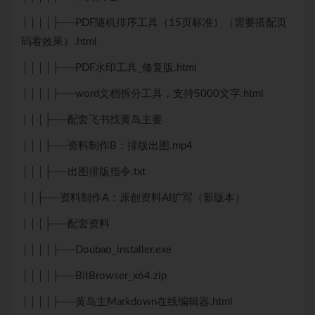
││││├──PDF随机排序工具（15页标准）（需要搭配页
码看效果）.html
││││├──PDF水印工具_修复版.html
││││├──word文档拆分工具，支持5000文字.html
│││├──配套飞书找黄岛主要
│││├──资料制作B：排版出图.mp4
│││├──出图排版指令.txt
││├──资料制作A：原创资料AI扩写（新版本）
│││├──配套资料
││││├──Doubao_installer.exe
││││├──BitBrowser_x64.zip
││││├──黄岛主Markdown在线编辑器.html