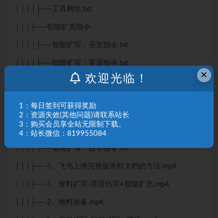
││││├──工具网址.txt
│││├──智能扩充指令
││││├──智能扩写：语文指令.txt
││││├──智能扩写：英语指令.txt
×
欢迎光临！
││││├──英语仿写指令.txt
││││├──通过分析对标图，进行原创版完整版资料生
1：每日签到可获得奖励
成.txt
2：资源失效(其他问题)请联系站长
3：购买会员享全站无限制下载。
││││├──各科每日一练（练习题）换题指令.txt
4：站长微信：819955084
││││├──智能扩写：数学指令.txt
│││├──5、飞书上传完整版资料文档的方法.mp4
│││├──3、资料扩写-英语仿写+智能扩充.mp4
│││├──2、物料准备.mp4