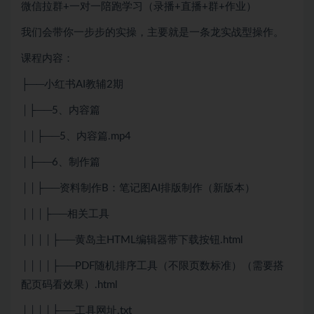
微信拉群+一对一陪跑学习（录播+直播+群+作业）
我们会带你一步步的实操，主要就是一条龙实战型操作。
课程内容：
├──小红书AI教辅2期
│├──5、内容篇
││├──5、内容篇.mp4
│├──6、制作篇
││├──资料制作B：笔记图AI排版制作（新版本）
│││├──相关工具
││││├──黄岛主HTML编辑器带下载按钮.html
││││├──PDF随机排序工具（不限页数标准）（需要搭
配页码看效果）.html
││││├──工具网址.txt