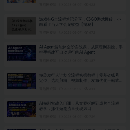
高13米每单（更新08月07日）
冒泡网资源
2026-08-07
423
游戏挂G全流程笔记分享，CSGO游戏搬砖，小
白看了当天学会见收益【揭秘】
冒泡网资源
2026-08-07
672
AI Agent智能体全阶实战课，从原理到实操，手
把手搭建可自动运行的AI Agent
冒泡网资源
2026-08-07
187
短剧发行人计划全流程实操教程｜零基础账号
定位、选剧剪辑、视频制作、发布优化一站式
出单变现课
冒泡网资源
2026-08-07
344
AI短剧实战入门课，从文案拆解到成片全流程
教学，抓住短剧流量变现风口
冒泡网资源
2026-08-07
759