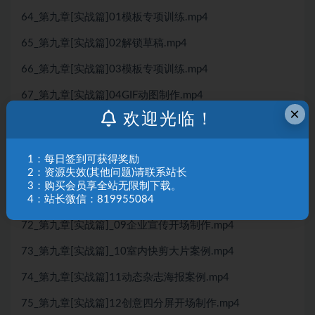
64_第九章[实战篇]01模板专项训练.mp4
65_第九章[实战篇]02解锁草稿.mp4
66_第九章[实战篇]03模板专项训练.mp4
67_第九章[实战篇]04GIF动图制作.mp4
×
欢迎光临！
68_第九章[实战篇]05扩展：GIF动图尺寸修改.mp4
69_第九章[实战篇]_06百叶窗效果制作.mp4
1：每日签到可获得奖励
2：资源失效(其他问题)请联系站长
70_第九章[实战篇]_07视频进度条制作.mp4
3：购买会员享全站无限制下载。
4：站长微信：819955084
71_第九章[实战篇]08片尾关注动画制作.mp4
72_第九章[实战篇]_09企业宣传开场制作.mp4
73_第九章[实战篇]_10室内快剪大片案例.mp4
74_第九章[实战篇]11动态杂志海报案例.mp4
75_第九章[实战篇]12创意四分屏开场制作.mp4