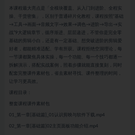
本课程最大亮点是「全模块覆盖、从入门到进阶、全程实
操、干货密集」，区别于普通碎片化教程，课程按照“基础
→工具→画面→音频文字→效果→调色→进阶→导出→实
战”9大逻辑章节，循序渐进、层层递进，不管你是完全零
基础的剪辑小白，还是有一定基础、想突破进阶的剪辑爱
好者，都能精准适配、学有所获。课程拒绝空洞理论，每
一节课都聚焦具体实操，每一个功能、每一个技巧都逐一
拆解演示，搭配实战案例，照着步骤就能直接复刻，同时
配套完整课件素材包，省去素材寻找、课件整理的时间，
让学习更高效。
课程目录：
整套课程课件素材包
01_第一章[基础篇]_01认识剪映与软件下载.mp4
02_第一章[基础篇]02主页面板功能介绍.mp4