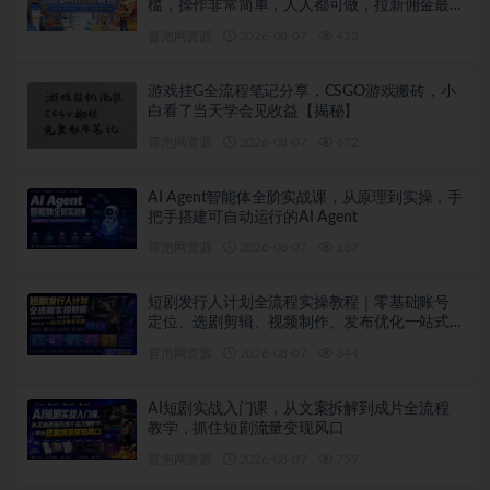
槛，操作非常简单，人人都可做，拉新佣金最
高13米每单（更新08月07日）
冒泡网资源
2026-08-07
423
游戏挂G全流程笔记分享，CSGO游戏搬砖，小
白看了当天学会见收益【揭秘】
冒泡网资源
2026-08-07
672
AI Agent智能体全阶实战课，从原理到实操，手
把手搭建可自动运行的AI Agent
冒泡网资源
2026-08-07
187
短剧发行人计划全流程实操教程｜零基础账号
定位、选剧剪辑、视频制作、发布优化一站式
出单变现课
冒泡网资源
2026-08-07
344
AI短剧实战入门课，从文案拆解到成片全流程
教学，抓住短剧流量变现风口
冒泡网资源
2026-08-07
759