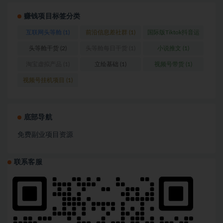
赚钱项目标签分类
互联网头等舱
(1)
前沿信息差社群
(1)
国际版Tiktok抖音运
营
(1)
头等舱干货
(2)
头等舱每日干货
(1)
小说推文
(1)
淘宝虚拟产品
(1)
立绘基础
(1)
视频号带货
(1)
视频号挂机项目
(1)
底部导航
免费副业项目资源
联系客服