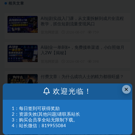
相关文章
AI短剧实战入门课，从文案拆解到成片全流程
教学，抓住短剧流量变现风口
冒泡网资源
2026-08-07
759
AI副业一单8张+，免费接单渠道，小白照做月
入2W【揭秘】
冒泡网资源
2026-08-07
398
付费文章：为什么成功人士的精力都很旺盛？
×
欢迎光临！
冒泡网资源
2026-08-07
791
付费文章：10条准到可怕的识人术
1：每日签到可获得奖励
2：资源失效(其他问题)请联系站长
3：购买会员享全站无限制下载。
冒泡网资源
2026-08-07
533
4：站长微信：819955084