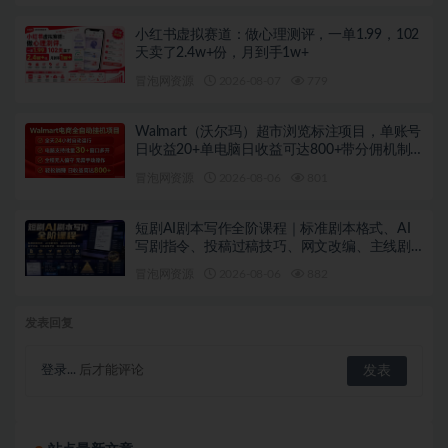
小红书虚拟赛道：做心理测评，一单1.99，102
天卖了2.4w+份，月到手1w+
冒泡网资源
2026-08-07
779
Walmart（沃尔玛）超市浏览标注项目，单账号
日收益20+单电脑日收益可达800+带分佣机制
【揭秘】
冒泡网资源
2026-08-06
801
短剧AI剧本写作全阶课程｜标准剧本格式、AI
写剧指令、投稿过稿技巧、网文改编、主线剧
情把控、审稿避坑全套实操教学
冒泡网资源
2026-08-06
882
发表回复
登录...
后才能评论