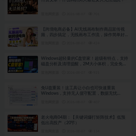
付费文章：什么样的男人最让女人无法抵抗？
冒泡网资源
2026-08-07
701
【跨境电商必备】AI无线画布制作商品宣传视
频，四步搞定，无线画布工作流，操作简单好
上手
冒泡网资源
2026-08-07
424
Windows超轻量的C盘管家！超级有特点，支持
磁盘分析及清理提醒，2M大小体积，完全免费
C盘管家
冒泡网资源
2026-08-07
921
免U盘重装！这工具让小白也可快速重装
Windows，支持无人值守配置，数据无忧
CmzPrep_Rev2
冒泡网资源
2026-08-07
407
老火电商04期：【关键词爆打矩阵技术】低预
低出高投产（20节）
冒泡网资源
2026-08-07
134