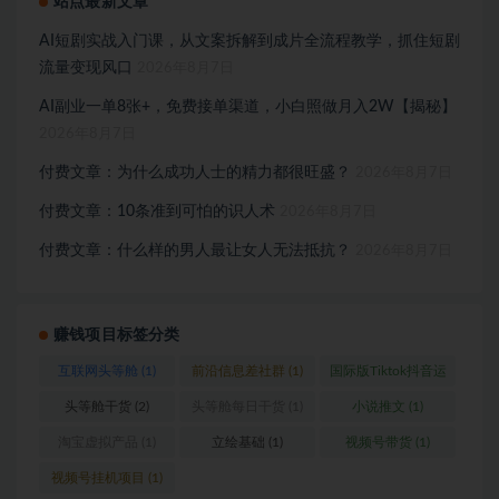
站点最新文章
AI短剧实战入门课，从文案拆解到成片全流程教学，抓住短剧
流量变现风口
2026年8月7日
AI副业一单8张+，免费接单渠道，小白照做月入2W【揭秘】
2026年8月7日
付费文章：为什么成功人士的精力都很旺盛？
2026年8月7日
付费文章：10条准到可怕的识人术
2026年8月7日
付费文章：什么样的男人最让女人无法抵抗？
2026年8月7日
赚钱项目标签分类
互联网头等舱
(1)
前沿信息差社群
(1)
国际版Tiktok抖音运
营
(1)
头等舱干货
(2)
头等舱每日干货
(1)
小说推文
(1)
淘宝虚拟产品
(1)
立绘基础
(1)
视频号带货
(1)
视频号挂机项目
(1)