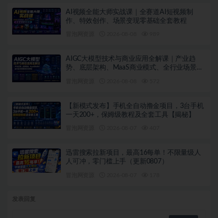
AI视频全能大师实战课｜全赛道AI短视频制
作、特效创作、场景变现零基础全套教程
冒泡网资源
2026-08-08
989
AIGC大模型技术与商业应用全解课｜产业趋
势、底层架构、MaaS商业模式、全行业场景落
地实战教程
冒泡网资源
2026-08-08
572
【新模式发布】手机全自动撸金项目，3台手机
一天200+，保姆级教程及全套工具【揭秘】
冒泡网资源
2026-08-07
407
迅雷搜索拉新项目，最高16每单！不限量级人
人可冲，零门槛上手（更新0807）
冒泡网资源
2026-08-07
178
发表回复