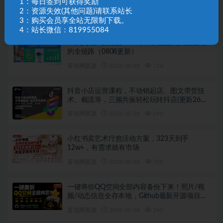
1：每日签到可获得奖励
用，助卖家从0到精通打造盈利店铺（更新8月8
2：资源失效(其他问题)请联系站长
日）
冒泡网资源
2026-08-08
536
3：购买会员享全站无限制下载。
4：站长微信：819955084
30天同城IP训练营2026年，从流量到门店业绩
的全链路（0808更新）
冒泡网资源
2026-08-08
724
抖音小店运营课程，不动销起店、图文带货技
术、截流等，三频共振轻松玩转抖店(更新26年
08月)
冒泡网资源
2026-08-08
690
小红书卖艺术疗愈活动方案，323天到手
12w+，有需求就有市场
冒泡网资源
2026-08-08
708
一键将你QQ空间全部内容备份下来！照片/视
频/动态信息全存本地，Github最新开源项目
QzoneArchive
冒泡网资源
2026-08-08
345