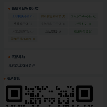
赚钱项目标签分类
互联网头等舱
(1)
前沿信息差社群
(1)
国际版Tiktok抖音运
营
(1)
头等舱干货
(2)
头等舱每日干货
(1)
小说推文
(1)
淘宝虚拟产品
(1)
立绘基础
(1)
视频号带货
(1)
视频号挂机项目
(1)
底部导航
免费副业项目资源
联系客服