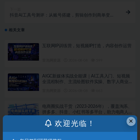
下一篇
抖音AI工具号测评：从账号搭建，剪辑创作到商单变现
全流程教学
相关文章
互联网IP训练营，短视频IP打造，内容创作运营
冒泡网资源
2026-08-08
599
AIGC新媒体实战全能课｜AI工具入门、短视频
全流程制作、主流绘图软件实操、数字人商业
视频落地教程
冒泡网资源
2026-08-08
663
电商圈实战干货（2023-2026年），覆盖淘系、
拼多多、抖音、小红书等多平台，助力电商人
避开坑、提效率、稳盈利（更新08月08日）
×
冒泡网资源
2026-08-08
732
欢迎光临！
亚马逊实操通关训练营，直播实战教学与AI应