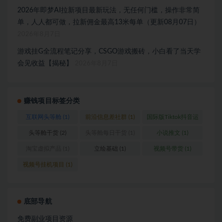
2026年即梦AI拉新项目最新玩法，无任何门槛，操作非常简
单，人人都可做，拉新佣金最高13米每单（更新08月07日）
2026年8月7日
游戏挂G全流程笔记分享，CSGO游戏搬砖，小白看了当天学
会见收益【揭秘】
2026年8月7日
赚钱项目标签分类
互联网头等舱
(1)
前沿信息差社群
(1)
国际版Tiktok抖音运
营
(1)
头等舱干货
(2)
头等舱每日干货
(1)
小说推文
(1)
淘宝虚拟产品
(1)
立绘基础
(1)
视频号带货
(1)
视频号挂机项目
(1)
底部导航
免费副业项目资源