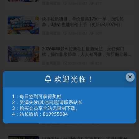
冒泡网资源
2026-08-07
177
快手拉新项目，单价最高17米一单，玩法简
单，0基础也能轻松上手（更新08月07日）
冒泡网资源
2026-08-07
509
2026年即梦AI拉新项目最新玩法，无任何门
槛，操作非常简单，人人都可做，拉新佣金最
高13米每单（更新08月07日）
冒泡网资源
2026-08-07
423
×
欢迎光临！
游戏挂G全流程笔记分享，CSGO游戏搬砖，小
白看了当天学会见收益【揭秘】
冒泡网资源
2026-08-07
672
1：每日签到可获得奖励
2：资源失效(其他问题)请联系站长
3：购买会员享全站无限制下载。
AI Agent智能体全阶实战课，从原理到实操，手
4：站长微信：819955084
把手搭建可自动运行的AI Agent
冒泡网资源
2026-08-07
187