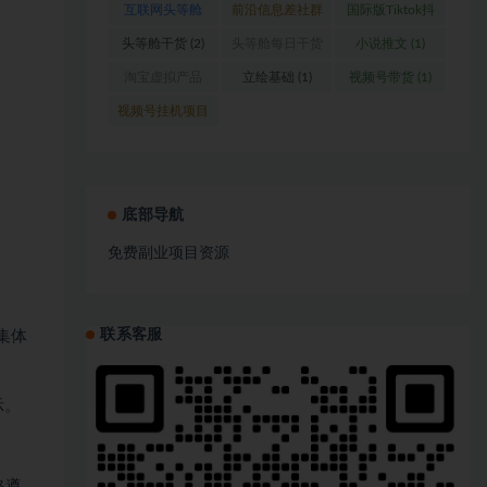
互联网头等舱
前沿信息差社群
国际版Tiktok抖
(1)
(1)
音运营
(1)
头等舱干货
(2)
头等舱每日干货
小说推文
(1)
(1)
淘宝虚拟产品
立绘基础
(1)
视频号带货
(1)
(1)
视频号挂机项目
(1)
底部导航
免费副业项目资源
联系客服
集体
示。
格遵