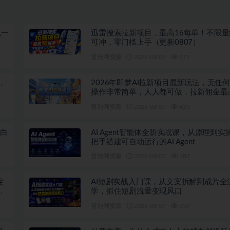
机一
迅雷搜索拉新项目，最高16每单！不限
可冲，零门槛上手（更新0807）
冒泡网资源
2026-08-07
177
，
2026年即梦AI拉新项目最新玩法，无任
操作非常简单，人人都可做，拉新佣金最
每单（更新08月07日）
冒泡网资源
2026-08-07
423
小白
AI Agent智能体全阶实战课，从原理到实
把手搭建可自动运行的AI Agent
冒泡网资源
2026-08-07
187
定
AI短剧实战入门课，从文案拆解到成片全
单
学，抓住短剧流量变现风口
冒泡网资源
2026-08-07
759