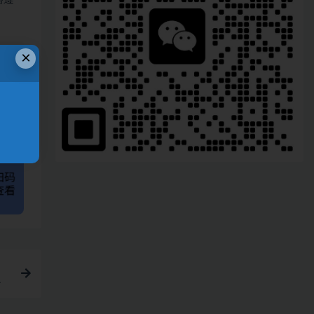
×
、
链接
手