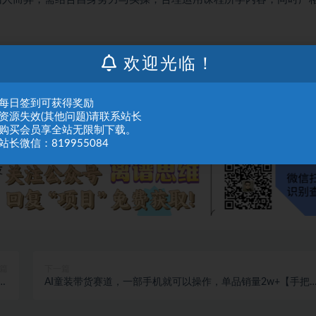
人或组织，在未征得本站同意时，禁止复制、盗用、采集、发布本站内容到任何网站
欢迎光临！
们进行处理。
：每日签到可获得奖励
：资源失效(其他问题)请联系站长
：购买会员享全站无限制下载。
站长微信：819955084
篇
下一篇
全
AI童装带货赛道，一部手机就可以操作，单品销量2w+【手把
课
教程】