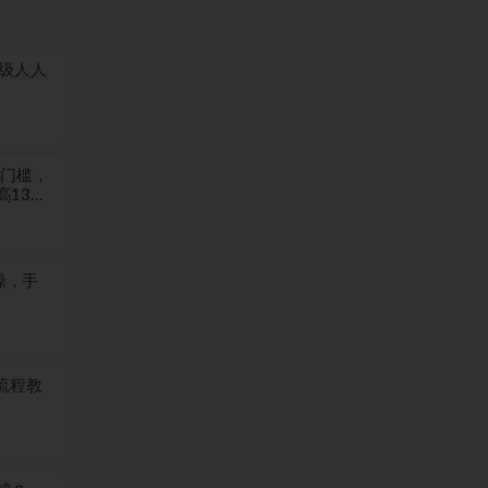
量级人人
何门槛，
高13米
操，手
流程教