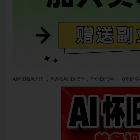
AI怀旧视频创作，单条视频涨粉5千，7天涨粉3W+，0基础