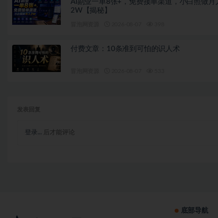
AI副业一单8张+，免费接单渠道，小白照做月
2W【揭秘】
冒泡网资源
2026-08-07
398
付费文章：10条准到可怕的识人术
冒泡网资源
2026-08-07
533
发表回复
登录...
后才能评论
底部导航