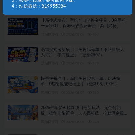
3：购买会员享全站无限制下载。
相关文章
4：站长微信：819955084
【新模式发布】手机全自动撸金项目，3台手机
一天200+，保姆级教程及全套工具【揭秘】
冒泡网资源
2026-08-07
407
迅雷搜索拉新项目，最高16每单！不限量级人
人可冲，零门槛上手（更新0807）
冒泡网资源
2026-08-07
178
快手拉新项目，单价最高17米一单，玩法简
单，0基础也能轻松上手（更新08月07日）
冒泡网资源
2026-08-07
510
2026年即梦AI拉新项目最新玩法，无任何门
槛，操作非常简单，人人都可做，拉新佣金最
高13米每单（更新08月07日）
冒泡网资源
2026-08-07
423