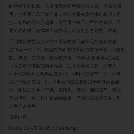
的就是千问拉新。这个项目对新手算比较友好，不需要囤
货，也不用自己开发产品，核心就是先拿到推广权限，再
把口令和内容结合起来，引导用户去千问里搜索体验。只
要流程走对，完成对应动作后，就有机会拿到推广激励。
千问拉新收益怎么来的？千问拉新目前常见的基础激励，
是10元一单。1、教程类内容围绕千问的功能来做，比如生
图、修图、生视频、模板特效等，内容以“教会别人”为主，
可以是步骤讲解或简单推荐。注意内容要真实，不夸大，
不出现其他AI工具界面或水印。同时一定要带口令，引导
用户下载并使用。2、兴趣类内容主要是用千问做内容展
示，比如二次元、壁纸、表情包、宠物、商品图等，形式
可以轻松一点。核心是展示效果，但同样需要带口令，引
导用户去使用。
项目内容：
[26.02.26]–千问项目入门指南.mp4