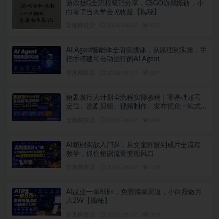
游戏挂G全流程笔记分享，CSGO游戏搬砖，小
白看了当天学会见收益【揭秘】
冒泡网资源
2026-08-07
672
AI Agent智能体全阶实战课，从原理到实操，手
把手搭建可自动运行的AI Agent
冒泡网资源
2026-08-07
187
短剧发行人计划全流程实操教程｜零基础账号
定位、选剧剪辑、视频制作、发布优化一站式
出单变现课
冒泡网资源
2026-08-07
344
AI短剧实战入门课，从文案拆解到成片全流程
教学，抓住短剧流量变现风口
冒泡网资源
2026-08-07
759
AI副业一单8张+，免费接单渠道，小白照做月
入2W【揭秘】
冒泡网资源
2026-08-07
398