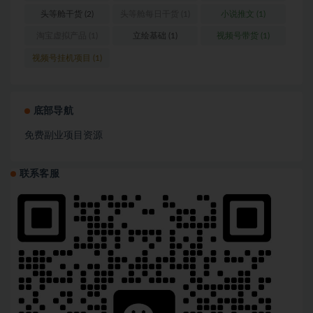
营
(1)
头等舱干货
(2)
头等舱每日干货
(1)
小说推文
(1)
淘宝虚拟产品
(1)
立绘基础
(1)
视频号带货
(1)
视频号挂机项目
(1)
底部导航
免费副业项目资源
联系客服