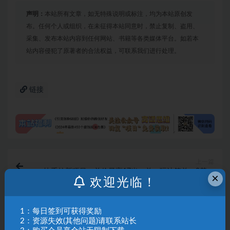
声明：
本站所有文章，如无特殊说明或标注，均为本站原创发
布。任何个人或组织，在未征得本站同意时，禁止复制、盗用、
采集、发布本站内容到任何网站、书籍等各类媒体平台。如若本
站内容侵犯了原著者的合法权益，可联系我们进行处理。
链接
上一篇
快手拉新项目，单价最高17米一单，玩法简单，0基础
×
欢迎光临！
也能轻松上手（更新0517）
下一篇
1：每日签到可获得奖励
公众号小绿书贴图项目，赚收益实操玩法，听话照听话
2：资源失效(其他问题)请联系站长
照少走90%弯路丨副业可做