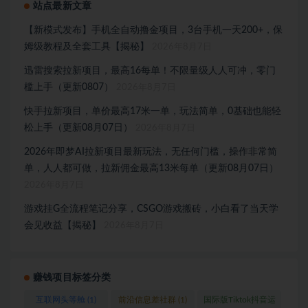
站点最新文章
【新模式发布】手机全自动撸金项目，3台手机一天200+，保
姆级教程及全套工具【揭秘】
2026年8月7日
迅雷搜索拉新项目，最高16每单！不限量级人人可冲，零门
槛上手（更新0807）
2026年8月7日
快手拉新项目，单价最高17米一单，玩法简单，0基础也能轻
松上手（更新08月07日）
2026年8月7日
2026年即梦AI拉新项目最新玩法，无任何门槛，操作非常简
单，人人都可做，拉新佣金最高13米每单（更新08月07日）
2026年8月7日
游戏挂G全流程笔记分享，CSGO游戏搬砖，小白看了当天学
会见收益【揭秘】
2026年8月7日
赚钱项目标签分类
互联网头等舱
(1)
前沿信息差社群
(1)
国际版Tiktok抖音运