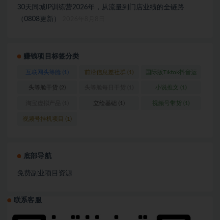
30天同城IP训练营2026年，从流量到门店业绩的全链路
（0808更新）
2026年8月8日
赚钱项目标签分类
互联网头等舱
(1)
前沿信息差社群
(1)
国际版Tiktok抖音运
营
(1)
头等舱干货
(2)
头等舱每日干货
(1)
小说推文
(1)
淘宝虚拟产品
(1)
立绘基础
(1)
视频号带货
(1)
视频号挂机项目
(1)
底部导航
免费副业项目资源
联系客服