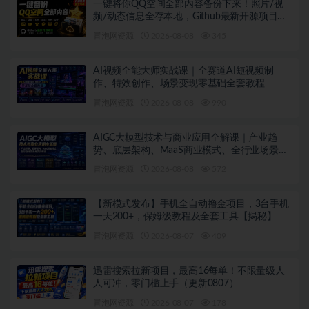
一键将你QQ空间全部内容备份下来！照片/视
频/动态信息全存本地，Github最新开源项目
QzoneArchive
冒泡网资源
2026-08-08
345
AI视频全能大师实战课｜全赛道AI短视频制
作、特效创作、场景变现零基础全套教程
冒泡网资源
2026-08-08
990
AIGC大模型技术与商业应用全解课｜产业趋
势、底层架构、MaaS商业模式、全行业场景落
地实战教程
冒泡网资源
2026-08-08
572
【新模式发布】手机全自动撸金项目，3台手机
一天200+，保姆级教程及全套工具【揭秘】
冒泡网资源
2026-08-07
409
迅雷搜索拉新项目，最高16每单！不限量级人
人可冲，零门槛上手（更新0807）
冒泡网资源
2026-08-07
178