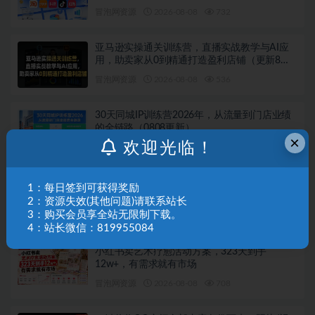
避开坑、提效率、稳盈利（更新08月08日）
冒泡网资源
2026-08-08
732
亚马逊实操通关训练营，直播实战教学与AI应
用，助卖家从0到精通打造盈利店铺（更新8月8
日）
冒泡网资源
2026-08-08
536
30天同城IP训练营2026年，从流量到门店业绩
的全链路（0808更新）
×
欢迎光临！
冒泡网资源
2026-08-08
724
抖音小店运营课程，不动销起店、图文带货技
1：每日签到可获得奖励
术、截流等，三频共振轻松玩转抖店(更新26年
2：资源失效(其他问题)请联系站长
08月)
3：购买会员享全站无限制下载。
冒泡网资源
2026-08-08
690
4：站长微信：819955084
小红书卖艺术疗愈活动方案，323天到手
12w+，有需求就有市场
冒泡网资源
2026-08-08
708