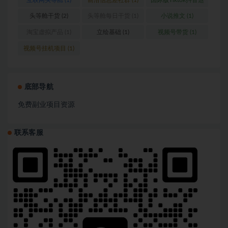
营
(1)
头等舱干货
(2)
头等舱每日干货
(1)
小说推文
(1)
淘宝虚拟产品
(1)
立绘基础
(1)
视频号带货
(1)
视频号挂机项目
(1)
底部导航
免费副业项目资源
联系客服