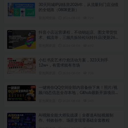
30天同城IP训练营2026年，从流量到门店业绩
的全链路（0808更新）
冒泡网资源
2026-08-08
724
抖音小店运营课程，不动销起店、图文带货技
术、截流等，三频共振轻松玩转抖店(更新26年
08月)
冒泡网资源
2026-08-08
692
小红书卖艺术疗愈活动方案，323天到手
12w+，有需求就有市场
冒泡网资源
2026-08-08
708
一键将你QQ空间全部内容备份下来！照片/视
频/动态信息全存本地，Github最新开源项目
QzoneArchive
冒泡网资源
2026-08-08
345
AI视频全能大师实战课｜全赛道AI短视频制
作、特效创作、场景变现零基础全套教程