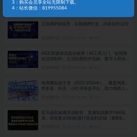
3：购买会员享全站无限制下载。
4：站长微信：819955084
相关文章
互联网IP训练营，短视频IP打造，内容创作运营
冒泡网资源
2026-08-08
599
AIGC新媒体实战全能课｜AI工具入门、短视频
全流程制作、主流绘图软件实操、数字人商业
视频落地教程
冒泡网资源
2026-08-08
663
电商圈实战干货（2023-2026年），覆盖淘系、
拼多多、抖音、小红书等多平台，助力电商人
避开坑、提效率、稳盈利（更新08月08日）
冒泡网资源
2026-08-08
734
亚马逊实操通关训练营，直播实战教学与AI应
用，助卖家从0到精通打造盈利店铺（更新8月8
日）
冒泡网资源
2026-08-08
536