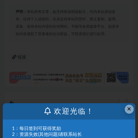
声明：
本站所有文章，如无特殊说明或标注，均为本站原创发
布。任何个人或组织，在未征得本站同意时，禁止复制、盗用、
采集、发布本站内容到任何网站、书籍等各类媒体平台。如若本
站内容侵犯了原著者的合法权益，可联系我们进行处理。
链接
上一篇
某大佬5月初最新海外Tiktok拉新项目，不囤货、低门
×
欢迎光临！
槛、高收益，带你出海撸美刀
下一篇
1：每日签到可获得奖励
快手漫剧自刷全新玩法，操作简单，有手机就能做，一
2：资源失效(其他问题)请联系站长
天轻松50-60收益，碎片时间就能变现【揭秘】