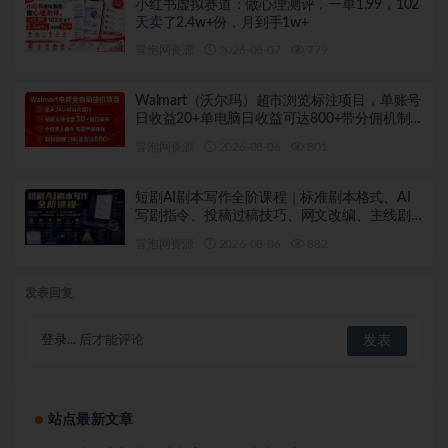
小红书虚拟赛道：做心理测评，一单1.99，102
天卖了2.4w+份，月到手1w+
冒泡网资源
2026-08-07
779
Walmart（沃尔玛）超市浏览标注项目，单账号
日收益20+单电脑日收益可达800+带分佣机制
【揭秘】
冒泡网资源
2026-08-06
801
短剧AI剧本写作全阶课程｜标准剧本格式、AI
写剧指令、投稿过稿技巧、网文改编、主线剧
情把控、审稿避坑全套实操教学
冒泡网资源
2026-08-06
882
发表回复
登录...
后才能评论
站点最新文章