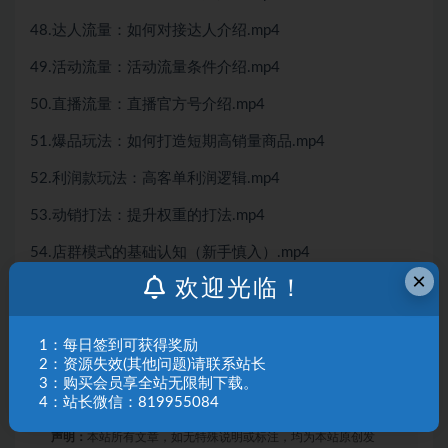
48.达人流量：如何对接达人介绍.mp4
49.活动流量：活动流量条件介绍.mp4
50.直播流量：直播官方号介绍.mp4
51.爆品玩法：如何打造短期高销量商品.mp4
52.利润款玩法：高客单利润逻辑.mp4
53.动销打法：提升权重的打法.mp4
54.店群模式的基础认知（新手慎入）.mp4
×
欢迎光临！
55.最后一课：每日运营sop（完成学习）.mp4
*提示本文仅为课程介绍，不构成任何收益承诺，变现效果
1：每日签到可获得奖励
因人而异，需结合自身努力与实操，合理运用课程所学内
2：资源失效(其他问题)请联系站长
容，同时严格遵守平台相关规则与相关法律法规*
3：购买会员享全站无限制下载。
4：站长微信：819955084
声明：
本站所有文章，如无特殊说明或标注，均为本站原创发