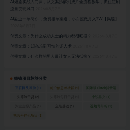
AI短剧实战入门课，从文案拆解到成片全流程教学，抓住短剧
流量变现风口
2026年8月7日
AI副业一单8张+，免费接单渠道，小白照做月入2W【揭秘】
2026年8月7日
付费文章：为什么成功人士的精力都很旺盛？
2026年8月7日
付费文章：10条准到可怕的识人术
2026年8月7日
付费文章：什么样的男人最让女人无法抵抗？
2026年8月7日
赚钱项目标签分类
互联网头等舱
(1)
前沿信息差社群
(1)
国际版Tiktok抖音运
营
(1)
头等舱干货
(2)
头等舱每日干货
(1)
小说推文
(1)
淘宝虚拟产品
(1)
立绘基础
(1)
视频号带货
(1)
视频号挂机项目
(1)