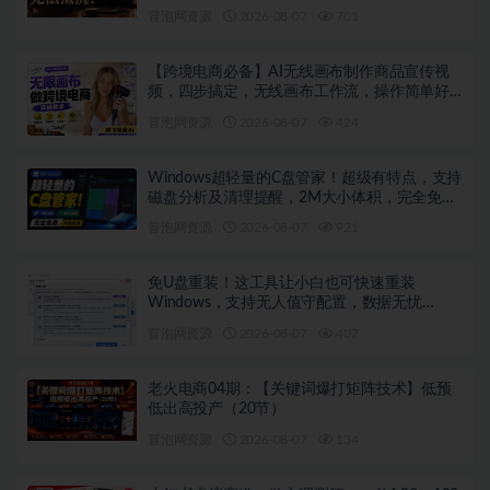
冒泡网资源
2026-08-07
701
【跨境电商必备】AI无线画布制作商品宣传视
频，四步搞定，无线画布工作流，操作简单好
上手
冒泡网资源
2026-08-07
424
Windows超轻量的C盘管家！超级有特点，支持
磁盘分析及清理提醒，2M大小体积，完全免费
C盘管家
冒泡网资源
2026-08-07
921
免U盘重装！这工具让小白也可快速重装
Windows，支持无人值守配置，数据无忧
CmzPrep_Rev2
冒泡网资源
2026-08-07
407
老火电商04期：【关键词爆打矩阵技术】低预
低出高投产（20节）
冒泡网资源
2026-08-07
134