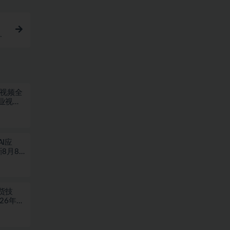
短视频全
业视频
I应
8月8
货技
6年08