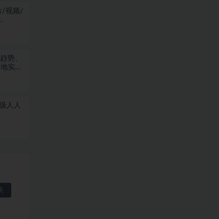
/视频/
业趋势、
落地实战
量级人人