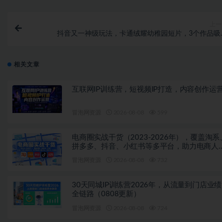
上一
抖音又一神级玩法，卡通绒耀幼稚园短片，3个作品吸
25.6W，轻松获赞300W+普通人也能复
相关文章
互联网IP训练营，短视频IP打造，内容创作运
冒泡网资源
2026-08-08
599
电商圈实战干货（2023-2026年），覆盖淘系
拼多多、抖音、小红书等多平台，助力电商人
开坑、提效率、稳盈利（更新08月08日）
冒泡网资源
2026-08-08
732
30天同城IP训练营2026年，从流量到门店业
全链路（0808更新）
冒泡网资源
2026-08-08
724