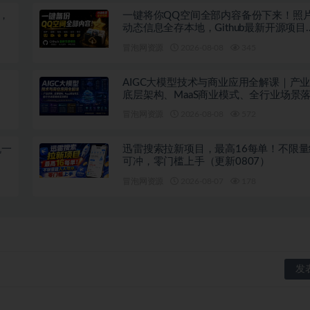
+，
一键将你QQ空间全部内容备份下来！照片
动态信息全存本地，Github最新开源项目
QzoneArchive
冒泡网资源
2026-08-08
345
、
AIGC大模型技术与商业应用全解课｜产
底层架构、MaaS商业模式、全行业场景
教程
冒泡网资源
2026-08-08
572
机一
迅雷搜索拉新项目，最高16每单！不限
可冲，零门槛上手（更新0807）
冒泡网资源
2026-08-07
178