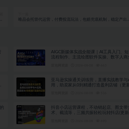
篇
下一篇
粉
唯品会托管代运营，付费投流玩法，包赔兜底机制，稳定产出
制
【揭秘】
营
AIGC新媒体实战全能课｜AI工具入门、
流程制作、主流绘图软件实操、数字人商
落地教程
冒泡网资源
2026-08-08
663
、
亚马逊实操通关训练营，直播实战教学与A
避
用，助卖家从0到精通打造盈利店铺（更新
日）
冒泡网资源
2026-08-08
536
绩的
抖音小店运营课程，不动销起店、图文带
术、截流等，三频共振轻松玩转抖店(更新2
月)
冒泡网资源
2026-08-08
690