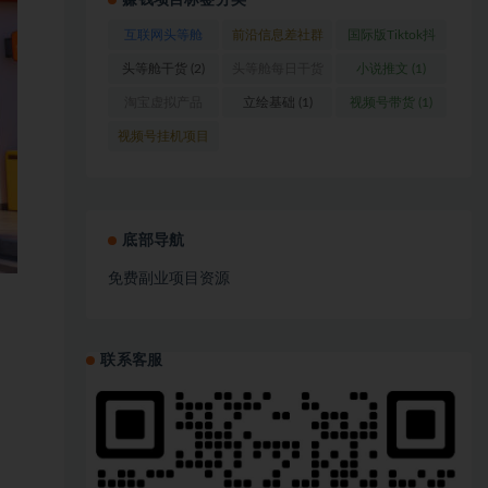
赚钱项目标签分类
互联网头等舱
前沿信息差社群
国际版Tiktok抖
(1)
(1)
音运营
(1)
头等舱干货
(2)
头等舱每日干货
小说推文
(1)
(1)
淘宝虚拟产品
立绘基础
(1)
视频号带货
(1)
(1)
视频号挂机项目
(1)
底部导航
免费副业项目资源
联系客服