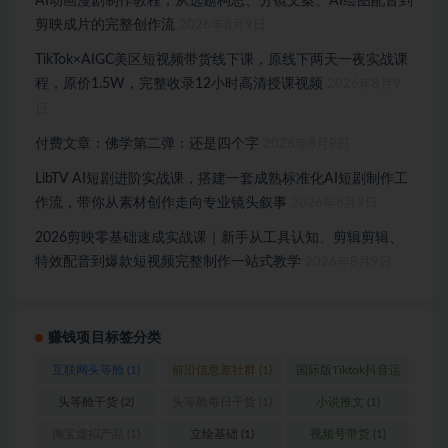
AI动画漫剧制作教程，从选题构思、分镜文案、AI绘图配音到
剪映成片的完整创作流
2026年8月9日
TikTok×AIGC美区短视频带货线下课，原线下两天一夜实战课
程，原价1.5W，完整收录12小时高清授课视频
2026年8月9
日
付费文章：佛学第二弹：还是四个字
2026年8月9日
LibTV AI短剧进阶实战课，搭建一套成熟标准化AI短剧制作工
作流，带你从素材创作走向专业镜头叙事
2026年8月9日
2026剪映零基础速成实战课｜新手从工具认知、剪辑剪辑、
特效配音到爆款短视频完整制作一站式教学
2026年8月9日
赚钱项目标签分类
互联网头等舱
(1)
前沿信息差社群
(1)
国际版Tiktok抖音运
营
(1)
头等舱干货
(2)
头等舱每日干货
(1)
小说推文
(1)
淘宝虚拟产品
(1)
立绘基础
(1)
视频号带货
(1)