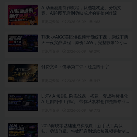
AI动画漫剧制作教程，从选题构思、分镜文
案、AI绘图配音到剪映成片的完整创作流
冒泡网资源
2026-08-09
463
TikTok×AIGC美区短视频带货线下课，原线下两
天一夜实战课程，原价1.5W，完整收录12小时
高清授课视频
冒泡网资源
2026-08-09
290
付费文章：佛学第二弹：还是四个字
冒泡网资源
2026-08-09
547
LibTV AI短剧进阶实战课，搭建一套成熟标准化
AI短剧制作工作流，带你从素材创作走向专业
镜头叙事
冒泡网资源
2026-08-09
772
2026剪映零基础速成实战课｜新手从工具认
知、剪辑剪辑、特效配音到爆款短视频完整制