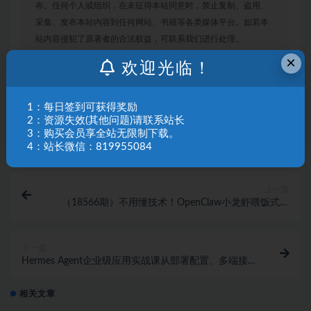
布。任何个人或组织，在未征得本站同意时，禁止复制、盗用、
采集、发布本站内容到任何网站、书籍等各类媒体平台。如若本
站内容侵犯了原著者的合法权益，可联系我们进行处理。
×
欢迎光临！
链接
1：每日签到可获得奖励
2：资源失效(其他问题)请联系站长
3：购买会员享全站无限制下载。
4：站长微信：819955084
上一篇
（18566期）不用懂技术！OpenClaw小龙虾喂饭式教
学，轻松玩转AI龙虾与自定义技能 (5月22更新)
下一篇
Hermes Agent企业级应用实战课从部署配置、多端接入
到Skill智能开发全方位落地AI办公自动化
相关文章