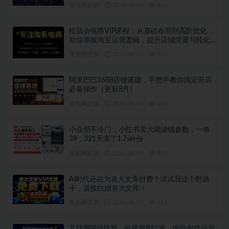
作一站式教学
冒泡网资源
2026-08-09
360
松鼠会电商VIP课程，从基础布局到高阶优化，
助你掌握淘宝运营逻辑，提升店铺流量与转化
（更新0809）
冒泡网资源
2026-08-09
820
阿里巴巴1688店铺基建，手把手教你搞定开店
必备操作（更新8月）
冒泡网资源
2026-08-09
243
小众但不冷门，小红书卖大疆滤镜参数，一单
39，321天卖了1.7w+份
冒泡网资源
2026-08-09
947
Ai时代还在为各大文库付费？试试我这个野路
子，直接白嫖各大文库！
冒泡网资源
2026-08-09
913
互联网IP训练营，短视频IP打造，内容创作运营