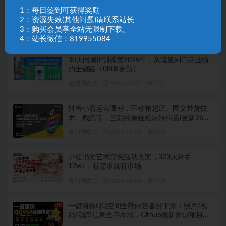
1：每日签到可获得奖励
亚马逊实操通关训练营，直播实战教学与AI应
2：资源失效(其他问题)请联系站长
用，助卖家从0到精通打造盈利店铺（更新8月8
3：购买会员享全站无限制下载。
日）
冒泡网资源
2026-08-08
536
4：站长微信：819955084
30天同城IP训练营2026年，从流量到门店业绩
的全链路（0808更新）
冒泡网资源
2026-08-08
724
抖音小店运营课程，不动销起店、图文带货技
术、截流等，三频共振轻松玩转抖店(更新26年
08月)
冒泡网资源
2026-08-08
692
小红书卖艺术疗愈活动方案，323天到手
12w+，有需求就有市场
冒泡网资源
2026-08-08
708
一键将你QQ空间全部内容备份下来！照片/视
频/动态信息全存本地，Github最新开源项目
QzoneArchive