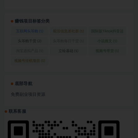
赚钱项目标签分类
互联网头等舱
(1)
前沿信息差社群
(1)
国际版Tiktok抖音运
营
(1)
头等舱干货
(2)
头等舱每日干货
(1)
小说推文
(1)
淘宝虚拟产品
(1)
立绘基础
(1)
视频号带货
(1)
视频号挂机项目
(1)
底部导航
免费副业项目资源
联系客服