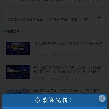
整保姆级的矩阵实操手法与案例拆解
下一篇
零基础7天AI漫剧速成课，无需绘画剪辑，全套工具落
地教学，轻松实现漫剧账号稳定变现
相关文章
互联网IP训练营，短视频IP打造，内容创作运营
冒泡网资源
2026-08-08
599
AIGC新媒体实战全能课｜AI工具入门、短视频
全流程制作、主流绘图软件实操、数字人商业
视频落地教程
冒泡网资源
2026-08-08
663
电商圈实战干货（2023-2026年），覆盖淘系、
拼多多、抖音、小红书等多平台，助力电商人
×
欢迎光临！
避开坑、提效率、稳盈利（更新08月08日）
冒泡网资源
2026-08-08
734