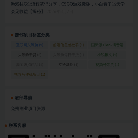
游戏挂G全流程笔记分享，CSGO游戏搬砖，小白看了当天学
会见收益【揭秘】
2026年8月7日
赚钱项目标签分类
互联网头等舱
(1)
前沿信息差社群
(1)
国际版Tiktok抖音运
营
(1)
头等舱干货
(2)
头等舱每日干货
(1)
小说推文
(1)
淘宝虚拟产品
(1)
立绘基础
(1)
视频号带货
(1)
视频号挂机项目
(1)
底部导航
免费副业项目资源
联系客服