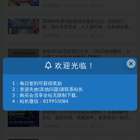
冒泡网资源
2026-08-07
510
2026年即梦AI拉新项目最新玩法，无任何门
槛，操作非常简单，人人都可做，拉新佣金最
高13米每单（更新08月07日）
冒泡网资源
2026-08-07
423
游戏挂G全流程笔记分享，CSGO游戏搬砖，小
白看了当天学会见收益【揭秘】
×
欢迎光临！
冒泡网资源
2026-08-07
672
AI Agent智能体全阶实战课，从原理到实操，手
1：每日签到可获得奖励
把手搭建可自动运行的AI Agent
2：资源失效(其他问题)请联系站长
3：购买会员享全站无限制下载。
冒泡网资源
2026-08-07
187
4：站长微信：819955084
短剧发行人计划全流程实操教程｜零基础账号
定位、选剧剪辑、视频制作、发布优化一站式
出单变现课
冒泡网资源
2026-08-07
344