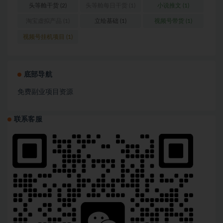
营
(1)
头等舱干货
(2)
头等舱每日干货
(1)
小说推文
(1)
淘宝虚拟产品
(1)
立绘基础
(1)
视频号带货
(1)
视频号挂机项目
(1)
底部导航
免费副业项目资源
联系客服