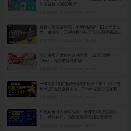
的全链路（0808更新）
冒泡网资源
2026-08-08
724
抖音小店运营课程，不动销起店、图文带货技
术、截流等，三频共振轻松玩转抖店(更新26年
08月)
冒泡网资源
2026-08-08
692
小红书卖艺术疗愈活动方案，323天到手
12w+，有需求就有市场
冒泡网资源
2026-08-08
708
一键将你QQ空间全部内容备份下来！照片/视
频/动态信息全存本地，Github最新开源项目
QzoneArchive
冒泡网资源
2026-08-08
345
AI视频全能大师实战课｜全赛道AI短视频制
作、特效创作、场景变现零基础全套教程
冒泡网资源
2026-08-08
990