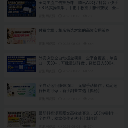
全网主流广告投放课，腾讯ADQ / 抖音 / 快手
/ B 站实操教学，手把手教投手赚钱变现，全套
变现拆解稳定出单
冒泡网资源
2026-08-06
78
付费文章：相亲筛选对象的高效实用策略
冒泡网资源
2026-08-06
664
外卖浏览全自动掘金项目，全平台覆盖，单窗
口一天30+，可批量矩阵做，轻松日入500+
【揭秘】
冒泡网资源
2026-08-06
551
全自动运行賺钱项目，无需手动操作，稳定运
行长期可做，新手副业首选【揭秘】
冒泡网资源
2026-08-06
284
最新抖音漫画图文高收益赛道，10分钟制作一
个作品，稳拿创作者伙伴计划收益
冒泡网资源
2026-08-06
374