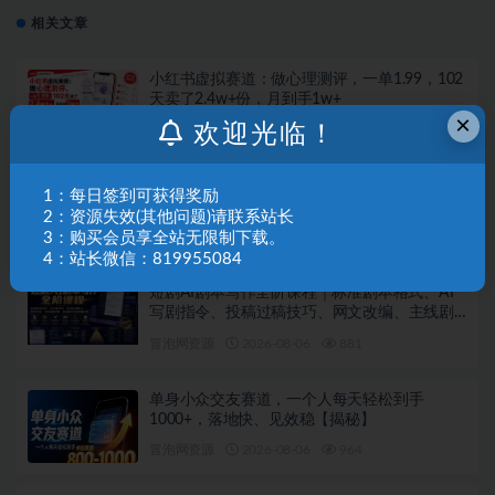
相关文章
小红书虚拟赛道：做心理测评，一单1.99，102
天卖了2.4w+份，月到手1w+
×
欢迎光临！
冒泡网资源
2026-08-07
779
Walmart（沃尔玛）超市浏览标注项目，单账号
1：每日签到可获得奖励
日收益20+单电脑日收益可达800+带分佣机制
2：资源失效(其他问题)请联系站长
【揭秘】
冒泡网资源
2026-08-06
799
3：购买会员享全站无限制下载。
4：站长微信：819955084
短剧AI剧本写作全阶课程｜标准剧本格式、AI
写剧指令、投稿过稿技巧、网文改编、主线剧
情把控、审稿避坑全套实操教学
冒泡网资源
2026-08-06
881
单身小众交友赛道，一个人每天轻松到手
1000+，落地快、见效稳【揭秘】
冒泡网资源
2026-08-06
964