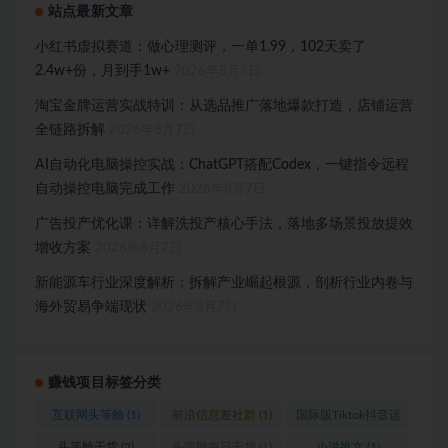
站点最新文章
小红书虚拟赛道：做心理测评，一单1.99，102天卖了
2.4w+份，月到手1w+
2026年8月7日
淘宝金牌运营实战特训：从选品推广落地爆款打造，店铺运营
全链路拆解
2026年8月7日
AI自动化电脑操控实战：ChatGPT搭配Codex，一键指令远程
自动操控电脑完成工作
2026年8月7日
广告投产优化课：详解洗投产核心手法，落地多场景投放提效
增收方案
2026年8月7日
新能源车行业深度解析：拆解产业崛起根源，剖析行业内卷与
海外贸易争端现状
2026年8月7日
赚钱项目标签分类
互联网头等舱
(1)
前沿信息差社群
(1)
国际版Tiktok抖音运
营
(1)
头等舱干货
(2)
头等舱每日干货
(1)
小说推文
(1)