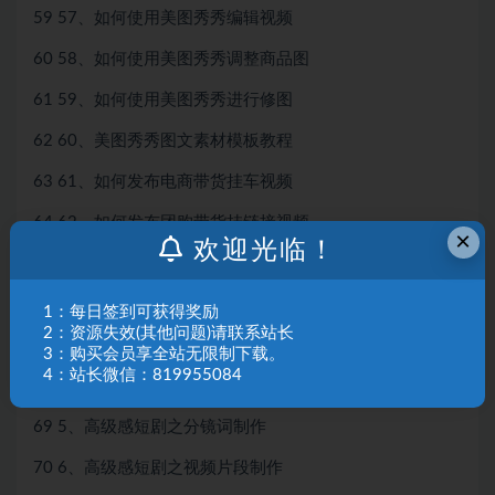
59 57、如何使用美图秀秀编辑视频
60 58、如何使用美图秀秀调整商品图
61 59、如何使用美图秀秀进行修图
62 60、美图秀秀图文素材模板教程
63 61、如何发布电商带货挂车视频
64 62、如何发布团购带货挂链接视频
×
欢迎光临！
65 1、如何正确的制片出片
66 2、任何做出属于你的原创剧本
1：每日签到可获得奖励
2：资源失效(其他问题)请联系站长
67 3、如何一键制作短剧分镜稿
3：购买会员享全站无限制下载。
4：站长微信：819955084
68 4、如何做到人物一致性之角色模型制作
69 5、高级感短剧之分镜词制作
70 6、高级感短剧之视频片段制作