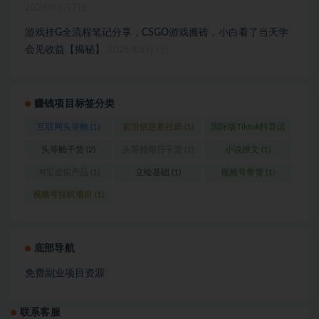
2026年8月7日
游戏挂G全流程笔记分享，CSGO游戏搬砖，小白看了当天学
会见收益【揭秘】
2026年8月7日
赚钱项目标签分类
互联网头等舱
(1)
前沿信息差社群
(1)
国际版Tiktok抖音运
营
(1)
头等舱干货
(2)
头等舱每日干货
(1)
小说推文
(1)
淘宝虚拟产品
(1)
立绘基础
(1)
视频号带货
(1)
视频号挂机项目
(1)
底部导航
免费副业项目资源
联系客服