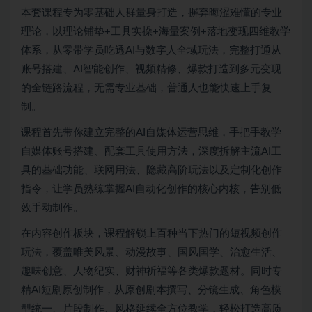
本套课程专为零基础人群量身打造，摒弃晦涩难懂的专业
理论，以理论铺垫+工具实操+海量案例+落地变现四维教学
体系，从零带学员吃透AI与数字人全域玩法，完整打通从
账号搭建、AI智能创作、视频精修、爆款打造到多元变现
的全链路流程，无需专业基础，普通人也能快速上手复
制。
课程首先带你建立完整的AI自媒体运营思维，手把手教学
自媒体账号搭建、配套工具使用方法，深度拆解主流AI工
具的基础功能、联网用法、隐藏高阶玩法以及定制化创作
指令，让学员熟练掌握AI自动化创作的核心内核，告别低
效手动制作。
在内容创作板块，课程解锁上百种当下热门的短视频创作
玩法，覆盖唯美风景、动漫故事、国风国学、治愈生活、
趣味创意、人物纪实、财神祈福等各类爆款题材。同时专
精AI短剧原创制作，从原创剧本撰写、分镜生成、角色模
型统一、片段制作、风格延续全方位教学，轻松打造高质