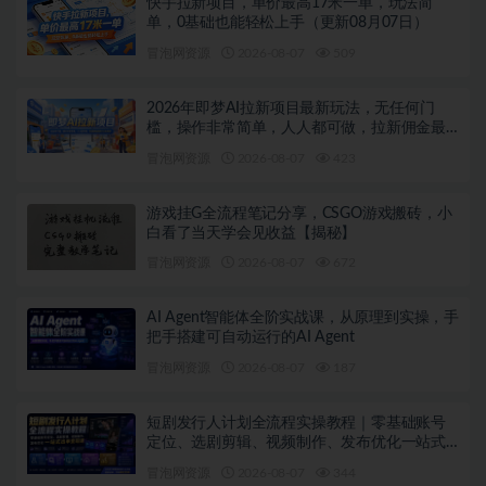
快手拉新项目，单价最高17米一单，玩法简
单，0基础也能轻松上手（更新08月07日）
冒泡网资源
2026-08-07
509
2026年即梦AI拉新项目最新玩法，无任何门
槛，操作非常简单，人人都可做，拉新佣金最
高13米每单（更新08月07日）
冒泡网资源
2026-08-07
423
游戏挂G全流程笔记分享，CSGO游戏搬砖，小
白看了当天学会见收益【揭秘】
冒泡网资源
2026-08-07
672
AI Agent智能体全阶实战课，从原理到实操，手
把手搭建可自动运行的AI Agent
冒泡网资源
2026-08-07
187
短剧发行人计划全流程实操教程｜零基础账号
定位、选剧剪辑、视频制作、发布优化一站式
出单变现课
冒泡网资源
2026-08-07
344