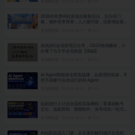
冒泡网资源
2026-08-07
509
2026年即梦AI拉新项目最新玩法，无任何门
槛，操作非常简单，人人都可做，拉新佣金最
高13米每单（更新08月07日）
冒泡网资源
2026-08-07
423
游戏挂G全流程笔记分享，CSGO游戏搬砖，小
白看了当天学会见收益【揭秘】
冒泡网资源
2026-08-07
672
AI Agent智能体全阶实战课，从原理到实操，手
把手搭建可自动运行的AI Agent
冒泡网资源
2026-08-07
187
短剧发行人计划全流程实操教程｜零基础账号
定位、选剧剪辑、视频制作、发布优化一站式
出单变现课
冒泡网资源
2026-08-07
344
AI短剧实战入门课，从文案拆解到成片全流程