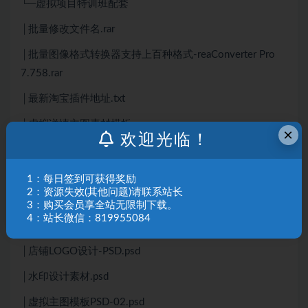
└─虚拟项目特训班配套
│批量修改文件名.rar
│批量图像格式转换器支持上百种格式-reaConverter Pro
7.758.rar
│最新淘宝插件地址.txt
│虚拟详情主图素材模板.rar
×
欢迎光临！
│
├─以前设计主图详情PSD
1：每日签到可获得奖励
2：资源失效(其他问题)请联系站长
│LOGO设计模板.psd
3：购买会员享全站无限制下载。
4：站长微信：819955084
│PPT主图模板.psd
│店铺LOGO设计-PSD.psd
│水印设计素材.psd
│虚拟主图模板PSD-02.psd