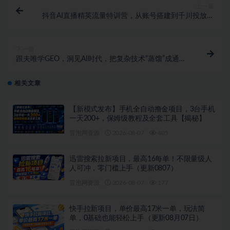
上一篇
抖音AI直播精英流量特训营，从账号搭建到千川投放，
全域流量变现实战全课，用好工具让賺钱更简单
下一篇
跟夫唯学GEO，洞见AI时代，把复杂技术“蒸馏”成通俗
易懂的实操方法，一起开启全新的探索征程
相关文章
【新模式发布】手机全自动撸金项目，3台手机
一天200+，保姆级教程及全套工具【揭秘】
冒泡网资源
2026-08-07
405
迅雷搜索拉新项目，最高16每单！不限量级人
人可冲，零门槛上手（更新0807）
冒泡网资源
2026-08-07
177
快手拉新项目，单价最高17米一单，玩法简
单，0基础也能轻松上手（更新08月07日）