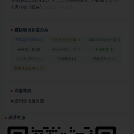
游戏挂G全流程笔记分享，CSGO游戏搬砖，小白看了当天学
会见收益【揭秘】
2026年8月7日
赚钱项目标签分类
互联网头等舱
(1)
前沿信息差社群
(1)
国际版Tiktok抖音运
营
(1)
头等舱干货
(2)
头等舱每日干货
(1)
小说推文
(1)
淘宝虚拟产品
(1)
立绘基础
(1)
视频号带货
(1)
视频号挂机项目
(1)
底部导航
免费副业项目资源
联系客服