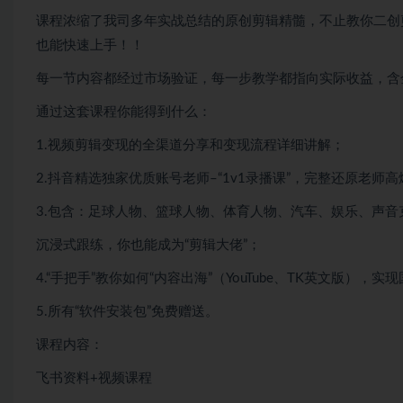
课程浓缩了我司多年实战总结的原创剪辑精髓，不止教你二创剪
也能快速上手！！
每一节内容都经过市场验证，每一步教学都指向实际收益，含金
通过这套课程你能得到什么：
1.视频剪辑变现的全渠道分享和变现流程详细讲解；
2.抖音精选独家优质账号老师–“1v1录播课”，完整还原老师
3.包含：足球人物、篮球人物、体育人物、汽车、娱乐、声音
沉浸式跟练，你也能成为“剪辑大佬”；
4.“手把手”教你如何“内容出海”（YouTube、TK英文版），
5.所有“软件安装包”免费赠送。
课程内容：
飞书资料+视频课程