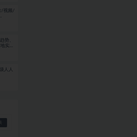
/视频/
业趋势、
落地实战
量级人人