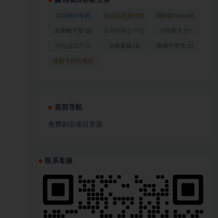
赚钱项目标签分类
互联网头等舱
前沿信息差社群
国际版Tiktok抖
(1)
(1)
音运营
(1)
头等舱干货
(2)
头等舱每日干货
小说推文
(1)
(1)
淘宝虚拟产品
立绘基础
(1)
视频号带货
(1)
(1)
视频号挂机项目
(1)
底部导航
免费副业项目资源
联系客服