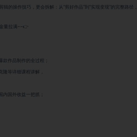
辑的操作技巧，更会拆解：从“剪好作品”到“实现变现”的完整路径
量拉满~~👉
高爆款作品制作的全过程；
克隆等详细课程讲解，
实现国内国外收益一把抓；