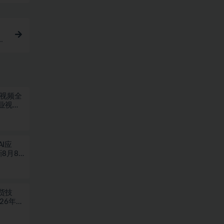
发
短视频全
业视频
I应
8月8
货技
6年08