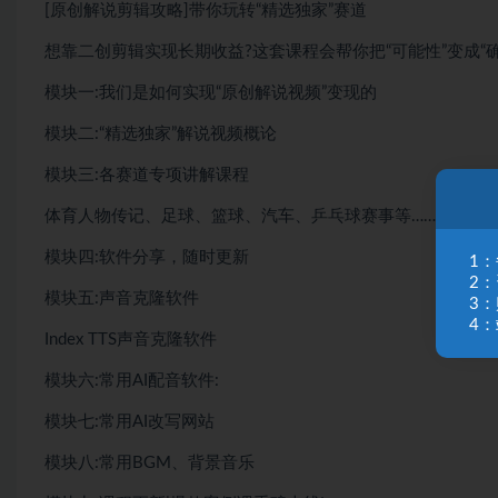
[原创解说剪辑攻略]带你玩转“精选独家”赛道
想靠二创剪辑实现长期收益?这套课程会帮你把“可能性”变成“
模块一:我们是如何实现“原创解说视频”变现的
模块二:“精选独家”解说视频概论
模块三:各赛道专项讲解课程
体育人物传记、足球、篮球、汽车、乒乓球赛事等……
模块四:软件分享，随时更新
1
2
模块五:声音克隆软件
3
4：
Index TTS声音克隆软件
模块六:常用AI配音软件:
模块七:常用AI改写网站
模块八:常用BGM、背景音乐