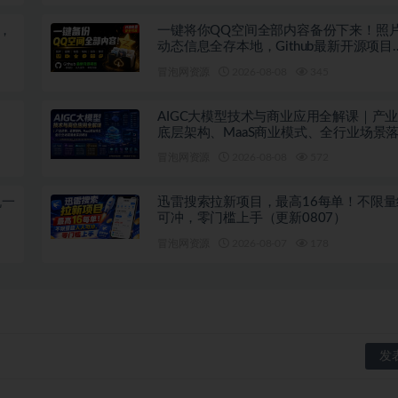
+，
一键将你QQ空间全部内容备份下来！照片
动态信息全存本地，Github最新开源项目
QzoneArchive
冒泡网资源
2026-08-08
345
、
AIGC大模型技术与商业应用全解课｜产
底层架构、MaaS商业模式、全行业场景
教程
冒泡网资源
2026-08-08
572
机一
迅雷搜索拉新项目，最高16每单！不限
可冲，零门槛上手（更新0807）
冒泡网资源
2026-08-07
178