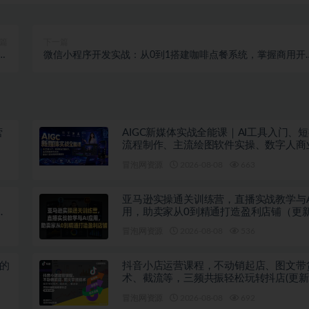
篇
下一篇
，
微信小程序开发实战：从0到1搭建咖啡点餐系统，掌握商用开
】
技能
营
AIGC新媒体实战全能课｜AI工具入门、
流程制作、主流绘图软件实操、数字人商
落地教程
冒泡网资源
2026-08-08
663
、
亚马逊实操通关训练营，直播实战教学与A
避
用，助卖家从0到精通打造盈利店铺（更新
日）
冒泡网资源
2026-08-08
536
绩的
抖音小店运营课程，不动销起店、图文带
术、截流等，三频共振轻松玩转抖店(更新2
月)
冒泡网资源
2026-08-08
692