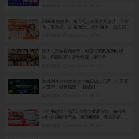
冒泡网资源
2026-08-10
248
2026最新技术，淘宝无人直播带货项目，不封
号，不违规，公+私玩法，操作简单，日入10张
【揭秘】
冒泡网资源
2026-08-10
891
聊斋志异短视频教学，AI原创国风系列短视
频，精选独家丨起号收徒丨接商单
冒泡网资源
2026-08-10
205
游戏24小时持续创收！每日稳定几百，全天无
人值守，绿色稳定！【揭秘】
冒泡网资源
2026-08-10
17
小红书虚拟产品7天专题突破训练营，如何用
skills原创虚拟产品，用Skil搭建一套从选题、内
容、产品到交付的个人生产线
冒泡网资源
2026-08-10
146