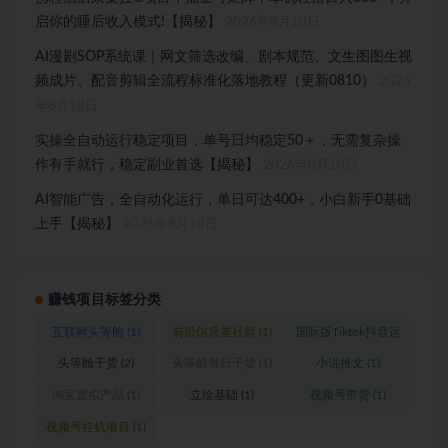
启你的睡后收入模式!【揭秘】
2026年8月10日
AI漫剧SOP系统课｜网文筛选改编、剧本规范、文生图图生视
频成片、配音剪辑全流程标准化落地教程（更新0810）
2026
年8月10日
实操全自动运行稳定项目，单号日均稳定50＋，无需复杂操
作有手就行，稳定副业首选【揭秘】
2026年8月10日
AI智能广告，全自动化运行，单日可达400+，小白新手0基础
上手【揭秘】
2026年8月10日
赚钱项目标签分类
互联网头等舱
(1)
前沿信息差社群
(1)
国际版Tiktok抖音运
营
(1)
头等舱干货
(2)
头等舱每日干货
(1)
小说推文
(1)
淘宝虚拟产品
(1)
立绘基础
(1)
视频号带货
(1)
视频号挂机项目
(1)