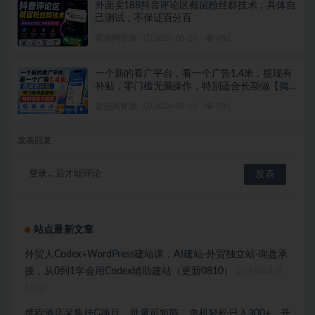
外面卖188抖音评论区截留粉丝群技术，具体自
己测试，不保证百分百
冒泡网资源
2026-08-10
482
一个新的看广平台，看一个广告1.4米，提现有
补贴，零门槛无脑操作，特别适合长期做【揭
秘】
冒泡网资源
2026-08-10
789
发表回复
登录...
后才能评论
站点最新文章
外贸人Codex+WordPress建站课，AI建站·外贸独立站·询盘承
接，从0到1学会用Codex辅助建站（更新0810）
2026年8月
10日
携程酒店采集挂G项目，批量可矩阵，单机轻松日入300+，开