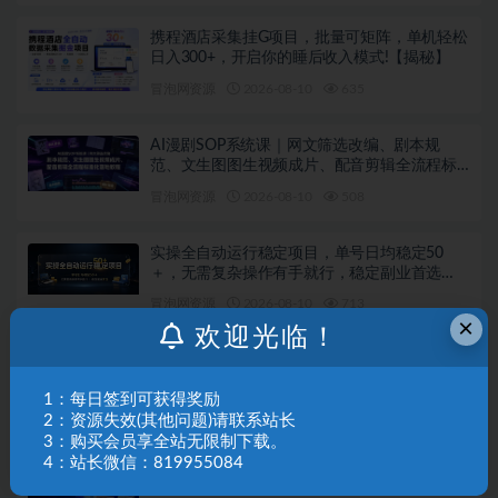
携程酒店采集挂G项目，批量可矩阵，单机轻松
日入300+，开启你的睡后收入模式!【揭秘】
冒泡网资源
2026-08-10
635
AI漫剧SOP系统课｜网文筛选改编、剧本规
范、文生图图生视频成片、配音剪辑全流程标
准化落地教程（更新0810）
冒泡网资源
2026-08-10
508
实操全自动运行稳定项目，单号日均稳定50
＋，无需复杂操作有手就行，稳定副业首选
【揭秘】
冒泡网资源
2026-08-10
713
×
欢迎光临！
AI智能广告，全自动化运行，单日可达400+，
小白新手0基础上手【揭秘】
1：每日签到可获得奖励
冒泡网资源
2026-08-10
460
2：资源失效(其他问题)请联系站长
3：购买会员享全站无限制下载。
4：站长微信：819955084
用Codex搭建小红书原创PPT的完整生产流程，
从选品·提取·大纲·风格·生成·交付的九步法