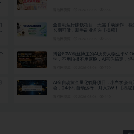
变
冒泡网资源
2026-08-06
664
口
全自动运行賺钱项目，无需手动操作，稳
长期可做，新手副业首选【揭秘】
冒泡网资源
2026-08-06
283
个
抖音80W粉丝博主的AI历史人物生平VLO
学，不用拍摄不用露脸，AI帮你搞定，轻
伙伴计划+精选收益
冒泡网资源
2026-08-06
790
月
AI全自动黄金量化躺賺项目，小白学会当
会，24小时自动运行，月入2W！【揭秘
冒泡网资源
2026-08-06
440