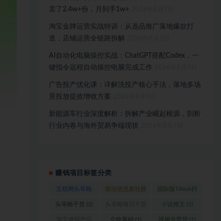
卖了2.4w+份，月到手1w+
2026年8月7日
淘宝金牌运营实战特训：从选品推广落地爆款打
造，店铺运营全链路拆解
2026年8月7日
AI自动化电脑操控实战：ChatGPT搭配Codex，一
键指令远程自动操控电脑完成工作
2026年8月7日
广告投产优化课：详解洗投产核心手法，落地多场
景投放提效增收方案
2026年8月7日
新能源车行业深度解析：拆解产业崛起根源，剖析
行业内卷与海外贸易争端现状
2026年8月7日
赚钱项目标签分类
互联网头等舱
前沿信息差社群
国际版Tiktok抖
(1)
(1)
音运营
(1)
头等舱干货
(2)
头等舱每日干货
小说推文
(1)
(1)
淘宝虚拟产品
立绘基础
(1)
视频号带货
(1)