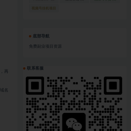
(1)
视频号挂机项目
(1)
底部导航
免费副业项目资源
联系客服
，再
域名