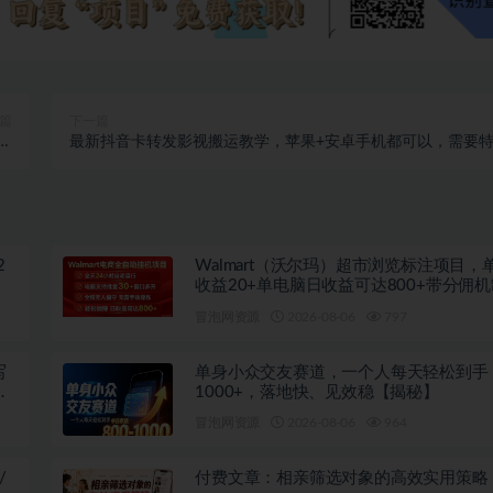
篇
下一篇
核
最新抖音卡转发影视搬运教学，苹果+安卓手机都可以，需要
法
定抖音版本，效果自行测试
2
Walmart（沃尔玛）超市浏览标注项目，
收益20+单电脑日收益可达800+带分佣
秘】
冒泡网资源
2026-08-06
797
写
单身小众交友赛道，一个人每天轻松到手
把
1000+，落地快、见效稳【揭秘】
冒泡网资源
2026-08-06
964
/
付费文章：相亲筛选对象的高效实用策略