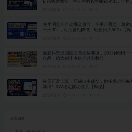
B 站实操教学，手把手教投手赚钱变现，全套
现拆解稳定出单
冒泡网资源
2026-08-06
78
外卖浏览全自动掘金项目，全平台覆盖，单窗
一天30+，可批量矩阵做，轻松日入500+【揭
秘】
冒泡网资源
2026-08-06
551
最新抖音漫画图文高收益赛道，10分钟制作一
作品，稳拿创作者伙伴计划收益
冒泡网资源
2026-08-06
374
白天正常上班，店铺自主成交，做多多虚拟每
新增1-3W稳定被动收入【揭秘】
冒泡网资源
2026-08-06
934
发表回复