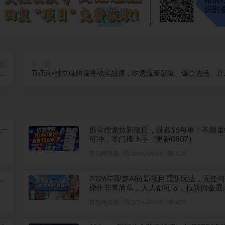
篇
下一篇
建
TikTok+独立站跨境基础实战课，吃透流量逻辑、爆款选品、直
营
投流与独立站搭建，新手也能快速落地盈利
机一
迅雷搜索拉新项目，最高16每单！不限
可冲，零门槛上手（更新0807）
冒泡网资源
2026-08-07
178
，
2026年即梦AI拉新项目最新玩法，无任
操作非常简单，人人都可做，拉新佣金最
每单（更新08月07日）
冒泡网资源
2026-08-07
423