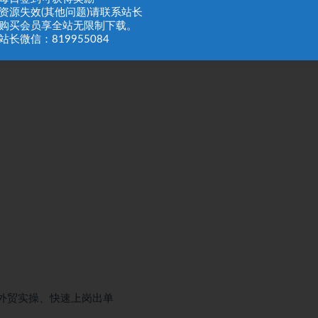
：资源失效(其他问题)请联系站长
：购买会员享全站无限制下载。
站长微信：819955084
外贸实操、快速上岗出单