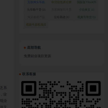
互联网头等舱
前沿信息差社群
国际版Tiktok抖
(1)
(1)
音运营
(1)
头等舱干货
(2)
头等舱每日干货
小说推文
(1)
(1)
淘宝虚拟产品
立绘基础
(1)
视频号带货
(1)
(1)
视频号挂机项目
(1)
底部导航
免费副业项目资源
联系客服
乏系
，业
现业
源无