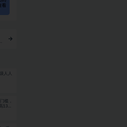
播
量级人人
何门槛，
高13米