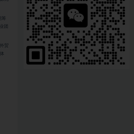
期筹
业团
外贸
体