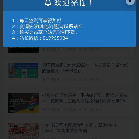
×
欢迎光临！
电商圈实战干货（2023-2026年），覆盖淘系、
拼多多、抖音、小红书等多平台，助力电商人
避开坑、提效率、稳盈利（更新08月08日）
冒泡网资源
2026-08-08
734
1：每日签到可获得奖励
2：资源失效(其他问题)请联系站长
3：购买会员享全站无限制下载。
亚马逊实操通关训练营，直播实战教学与AI应
4：站长微信：819955084
用，助卖家从0到精通打造盈利店铺（更新8月8
日）
冒泡网资源
2026-08-08
536
30天同城IP训练营2026年，从流量到门店业绩
的全链路（0808更新）
冒泡网资源
2026-08-08
724
抖音小店运营课程，不动销起店、图文带货技
术、截流等，三频共振轻松玩转抖店(更新26年
08月)
冒泡网资源
2026-08-08
692
小红书卖艺术疗愈活动方案，323天到手
12w+，有需求就有市场