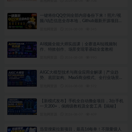
冒泡网资源
2026-08-08
708
一键将你QQ空间全部内容备份下来！照片/视
频/动态信息全存本地，Github最新开源项目
QzoneArchive
冒泡网资源
2026-08-08
345
AI视频全能大师实战课｜全赛道AI短视频制
作、特效创作、场景变现零基础全套教程
冒泡网资源
2026-08-08
990
AIGC大模型技术与商业应用全解课｜产业趋
势、底层架构、MaaS商业模式、全行业场景落
地实战教程
冒泡网资源
2026-08-08
572
【新模式发布】手机全自动撸金项目，3台手机
一天200+，保姆级教程及全套工具【揭秘】
冒泡网资源
2026-08-07
409
迅雷搜索拉新项目，最高16每单！不限量级人