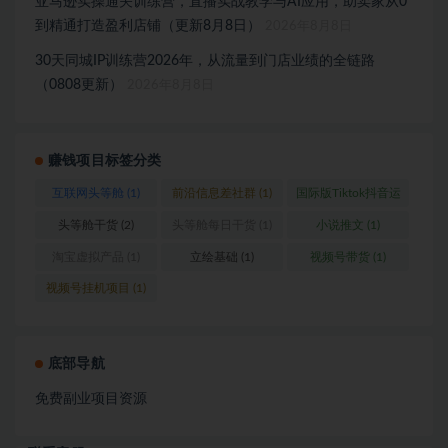
亚马逊实操通关训练营，直播实战教学与AI应用，助卖家从0
到精通打造盈利店铺（更新8月8日）
2026年8月8日
30天同城IP训练营2026年，从流量到门店业绩的全链路
（0808更新）
2026年8月8日
赚钱项目标签分类
互联网头等舱
(1)
前沿信息差社群
(1)
国际版Tiktok抖音运
营
(1)
头等舱干货
(2)
头等舱每日干货
(1)
小说推文
(1)
淘宝虚拟产品
(1)
立绘基础
(1)
视频号带货
(1)
视频号挂机项目
(1)
底部导航
免费副业项目资源