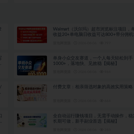
程
理与IDE工具，搭建专属私人AI自动化工作流
2
Walmart（沃尔玛）超市浏览标注项目，
收益20+单电脑日收益可达800+带分佣
秘】
冒泡网资源
2026-08-06
797
写
单身小众交友赛道，一个人每天轻松到手
把
1000+，落地快、见效稳【揭秘】
冒泡网资源
2026-08-06
964
/
付费文章：相亲筛选对象的高效实用策略
变
冒泡网资源
2026-08-06
664
口
全自动运行賺钱项目，无需手动操作，稳
长期可做，新手副业首选【揭秘】
冒泡网资源
2026-08-06
283