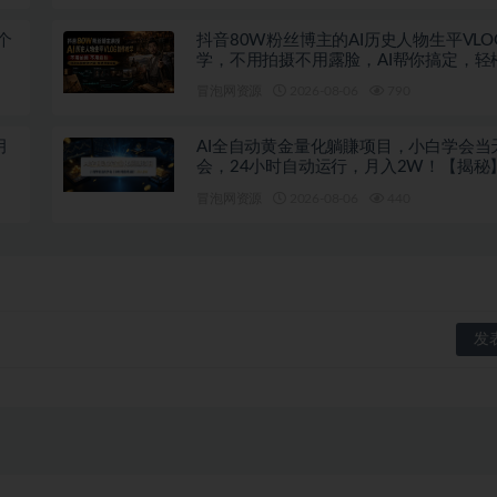
个
抖音80W粉丝博主的AI历史人物生平VLO
学，不用拍摄不用露脸，AI帮你搞定，轻
伙伴计划+精选收益
冒泡网资源
2026-08-06
790
月
AI全自动黄金量化躺賺项目，小白学会当
会，24小时自动运行，月入2W！【揭秘
冒泡网资源
2026-08-06
440