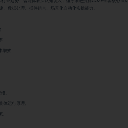
AI行业趋势、智能体底层认知切入，循序渐进拆解COZE全套核心底
建、数据处理、插件组合、场景化自动化实操能力。
建
率
本增效
思维。
智能体运行原理。
流。
。