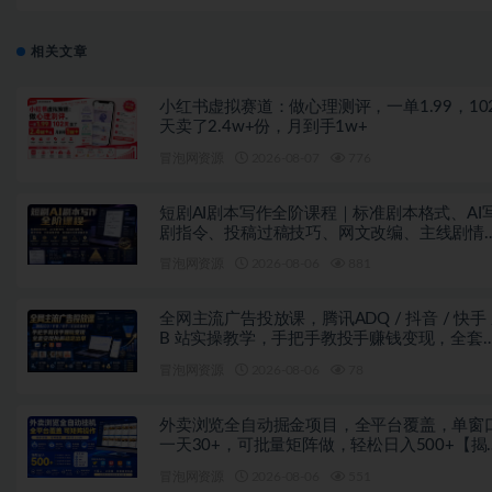
辑、账号运营全域变现全套教
相关文章
小红书虚拟赛道：做心理测评，一单1.99，10
天卖了2.4w+份，月到手1w+
冒泡网资源
2026-08-07
776
短剧AI剧本写作全阶课程｜标准剧本格式、AI
剧指令、投稿过稿技巧、网文改编、主线剧情
控、审稿避坑全套实操教学
冒泡网资源
2026-08-06
881
全网主流广告投放课，腾讯ADQ / 抖音 / 快手 
B 站实操教学，手把手教投手赚钱变现，全套
现拆解稳定出单
冒泡网资源
2026-08-06
78
外卖浏览全自动掘金项目，全平台覆盖，单窗
一天30+，可批量矩阵做，轻松日入500+【揭
秘】
冒泡网资源
2026-08-06
551