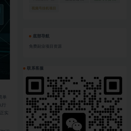
(1)
视频号挂机项目
(1)
底部导航
免费副业项目资源
联系客服
简单
执行
正实