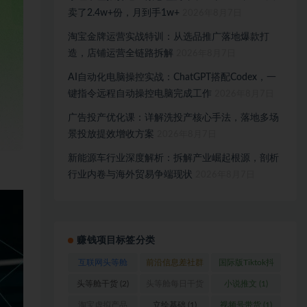
卖了2.4w+份，月到手1w+
2026年8月7日
淘宝金牌运营实战特训：从选品推广落地爆款打
造，店铺运营全链路拆解
2026年8月7日
AI自动化电脑操控实战：ChatGPT搭配Codex，一
键指令远程自动操控电脑完成工作
2026年8月7日
广告投产优化课：详解洗投产核心手法，落地多场
景投放提效增收方案
2026年8月7日
新能源车行业深度解析：拆解产业崛起根源，剖析
行业内卷与海外贸易争端现状
2026年8月7日
赚钱项目标签分类
互联网头等舱
前沿信息差社群
国际版Tiktok抖
(1)
(1)
音运营
(1)
头等舱干货
(2)
头等舱每日干货
小说推文
(1)
(1)
淘宝虚拟产品
立绘基础
(1)
视频号带货
(1)