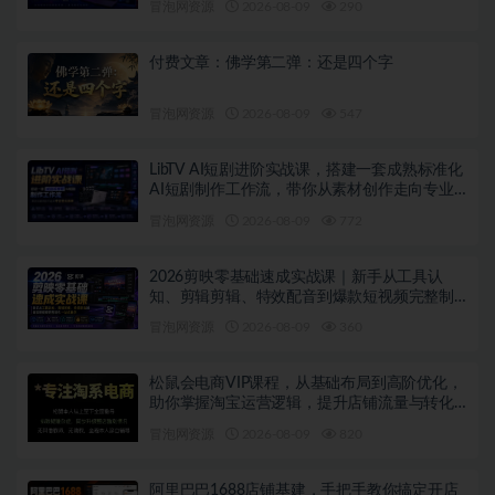
冒泡网资源
2026-08-09
290
付费文章：佛学第二弹：还是四个字
冒泡网资源
2026-08-09
547
LibTV AI短剧进阶实战课，搭建一套成熟标准化
AI短剧制作工作流，带你从素材创作走向专业
镜头叙事
冒泡网资源
2026-08-09
772
2026剪映零基础速成实战课｜新手从工具认
知、剪辑剪辑、特效配音到爆款短视频完整制
作一站式教学
冒泡网资源
2026-08-09
360
松鼠会电商VIP课程，从基础布局到高阶优化，
助你掌握淘宝运营逻辑，提升店铺流量与转化
（更新0809）
冒泡网资源
2026-08-09
820
阿里巴巴1688店铺基建，手把手教你搞定开店