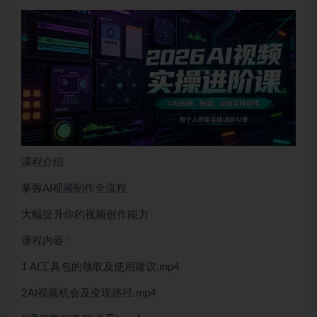
课程介绍
掌握AI视频制作全流程
大幅提升你的视频创作能力
课程内容：
1 AI工具包的领取及使用建议.mp4
2AI视频机会及变现路径.mp4