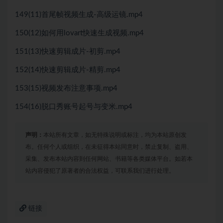
149(11)首尾帧视频生成-高级运镜.mp4
150(12)如何用lovart快速生成视频.mp4
151(13)快速剪辑成片-初剪.mp4
152(14)快速剪辑成片-精剪.mp4
153(15)视频发布注意事项.mp4
154(16)脱口秀账号起号与变米.mp4
声明：
本站所有文章，如无特殊说明或标注，均为本站原创发
布。任何个人或组织，在未征得本站同意时，禁止复制、盗用、
采集、发布本站内容到任何网站、书籍等各类媒体平台。如若本
站内容侵犯了原著者的合法权益，可联系我们进行处理。
链接