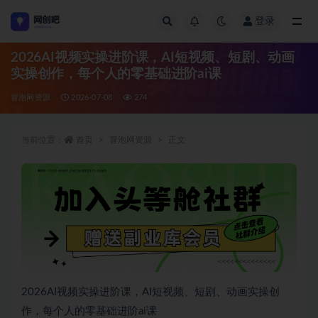
登录
全部
2026AI视频实操进阶课，AI短视频、短剧、动画
实操创作，每个人的零基础进阶ai课
冒泡网资源
2026-07-08
274
当前位置：
首页
冒泡网资源
正文
2026AI视频实操进阶课，AI短视频、短剧、动画实操创
作，每个人的零基础进阶ai课