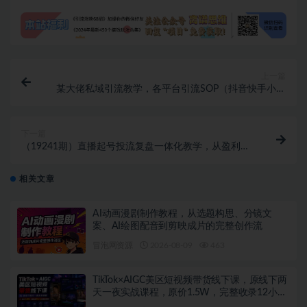
上一篇
某大佬私域引流教学，各平台引流SOP（抖音快手小红
书微信QQ等），思路+流程+话术+变现（更新0708）
下一篇
（19241期）直播起号投流复盘一体化教学，从盈利思
维搭建到数据优化，吃透全域带货流量变现闭环
相关文章
AI动画漫剧制作教程，从选题构思、分镜文
案、AI绘图配音到剪映成片的完整创作流
冒泡网资源
2026-08-09
463
TikTok×AIGC美区短视频带货线下课，原线下两
天一夜实战课程，原价1.5W，完整收录12小时
高清授课视频