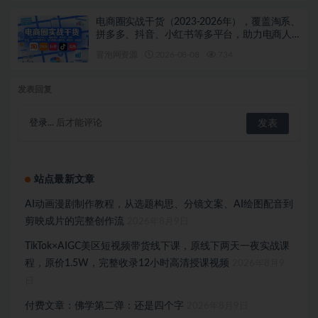
电商圈实战干货（2023-2026年），覆盖淘系、
拼多多、抖音、小红书等多平台，助力电商人
避开坑、提效率、稳盈利（更新08月08日）
冒泡网资源
2026-08-08
734
发表回复
登录...
后才能评论
站点最新文章
AI动画漫剧制作教程，从选题构思、分镜文案、AI绘图配音到
剪映成片的完整创作流
2026年8月9日
TikTok×AIGC美区短视频带货线下课，原线下两天一夜实战课
程，原价1.5W，完整收录12小时高清授课视频
2026年8月9
日
付费文章：佛学第二弹：还是四个字
2026年8月9日