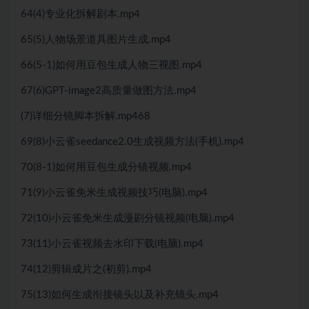
64(4)专业化拆解剧本.mp4
65(5)人物场景道具图片生成.mp4
66(5-1)如何用豆包生成人物三视图.mp4
67(6)GPT-image2高质量做图方法.mp4
(7)详细分镜脚本拆解.mp468
69(8)小云雀seedance2.0生成视频方法(手机).mp4
70(8-1)如何用豆包生成分镜视频.mp4
71(9)小云雀免米生成视频技巧(电脑).mp4
72(10)小云雀免米生成漫剧分镜视频(电脑).mp4
73(11)小云雀视频去水印下载(电脑).mp4
74(12)剪辑成片之(初剪).mp4
75(13)如何生成衔接镜头以及补充镜头.mp4