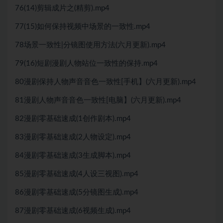
76(14)剪辑成片之(精剪).mp4
77(15)如何保持视频中场景的一致性.mp4
78场景一致性|分镜图使用方法(六月更新).mp4
79(16)短剧漫剧人物站位一致性的保持.mp4
80漫剧保持人物声音音色一致性[手机】(六月更新).mp4
81漫剧人物声音音色一致性[电脑】(六月更新).mp4
82漫剧零基础速成(1创作剧本).mp4
83漫剧零基础速成(2人物设定).mp4
84漫剧零基础速成(3生成脚本).mp4
85漫剧零基础速成(4人设三视图).mp4
86漫剧零基础速成(5分镜图生成).mp4
87漫剧零基础速成(6视频生成).mp4