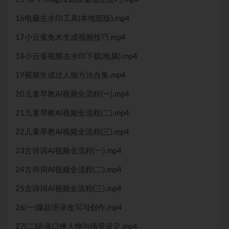
16电脑去水印工具(本地部版).mp4
17小云雀免米生成视频技巧.mp4
18小云雀视频去水印下载(电脑).mp4
19视频生成过人脸方法合集.mp4
20儿童早教AI视频全流程(一).mp4
21儿童早教Al视频全流程(二).mp4
22儿童早教AI视频全流程(三).mp4
23古诗词Al视频全流程(一).mp4
24古诗词AI视频全流程(二).mp4
25古诗词Al视频全流程(三).mp4
26(一)爆款语录改写与创作.mp4
27(二)语录口播人物与场景设定.mp4