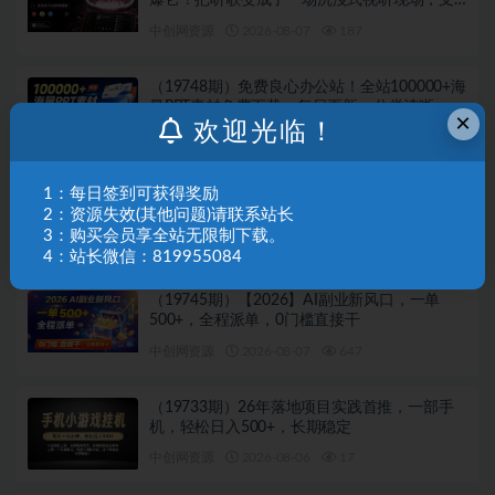
爆它！把听歌变成了一场沉浸式视听现场，支
持多平台歌单播放 Mineradio
中创网资源
2026-08-07
187
（19748期）免费良心办公站！全站100000+海
量PPT素材免费下载，每日更新，分类清晰，免
×
欢迎光临！
注册登录下载 爱PPT网
中创网资源
2026-08-07
661
1：每日签到可获得奖励
（19746期）2026电商04期淘宝直通车课｜关
键词爆打矩阵，多计划低出价，新品爆款差异
2：资源失效(其他问题)请联系站长
化投放实操教学
3：购买会员享全站无限制下载。
中创网资源
2026-08-07
607
4：站长微信：819955084
（19745期）【2026】AI副业新风口，一单
500+，全程派单，0门槛直接干
中创网资源
2026-08-07
647
（19733期）26年落地项目实践首推，一部手
机，轻松日入500+，长期稳定
中创网资源
2026-08-06
17