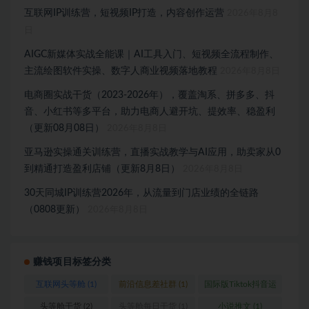
互联网IP训练营，短视频IP打造，内容创作运营
2026年8月8
日
AIGC新媒体实战全能课｜AI工具入门、短视频全流程制作、
主流绘图软件实操、数字人商业视频落地教程
2026年8月8日
电商圈实战干货（2023-2026年），覆盖淘系、拼多多、抖
音、小红书等多平台，助力电商人避开坑、提效率、稳盈利
（更新08月08日）
2026年8月8日
亚马逊实操通关训练营，直播实战教学与AI应用，助卖家从0
到精通打造盈利店铺（更新8月8日）
2026年8月8日
30天同城IP训练营2026年，从流量到门店业绩的全链路
（0808更新）
2026年8月8日
赚钱项目标签分类
互联网头等舱
(1)
前沿信息差社群
(1)
国际版Tiktok抖音运
营
(1)
头等舱干货
(2)
头等舱每日干货
(1)
小说推文
(1)