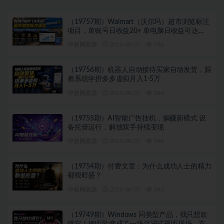
（19757期）Walmart（沃尔玛）超市浏览标注
项目，单账号日收益20+ 单电脑日收益可达
1000+带分佣机制
中创网资源
2026-08-07
746
（19756期）机器人自动接待买家自动发货，跟
着系统学拼多多虚拟月入1-5万
中创网资源
2026-08-07
286
（19755期）AI智能广告挂机，躺赚新模式 设
备托管运行，解放双手持续变现
中创网资源
2026-08-07
346
（19754期）付费文章：为什么成功人士的精力
都很旺盛？
中创网资源
2026-08-07
295
（19749期）Windows 同类型产品，我只想吹