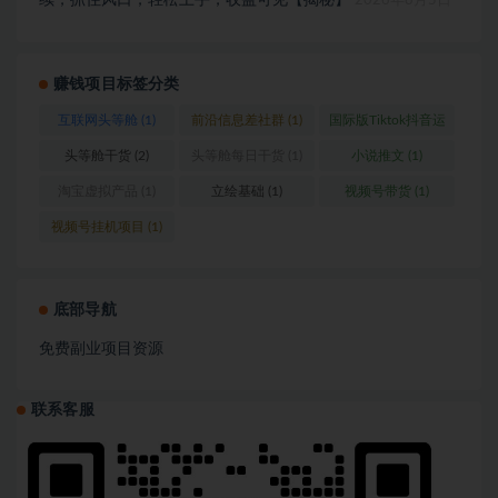
续，抓住风口，轻松上手，收益可见【揭秘】
2026年8月5日
赚钱项目标签分类
互联网头等舱
(1)
前沿信息差社群
(1)
国际版Tiktok抖音运
营
(1)
头等舱干货
(2)
头等舱每日干货
(1)
小说推文
(1)
淘宝虚拟产品
(1)
立绘基础
(1)
视频号带货
(1)
视频号挂机项目
(1)
底部导航
免费副业项目资源
联系客服