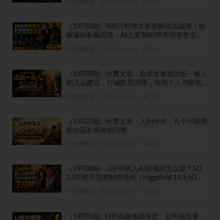
中创网资源
2026-08-05
203
（19710期）500万粉博主影视解说实战课｜独
家爆款私藏思路，AI文案剪映PR剪辑发布全流
程教学
中创网资源
2026-08-05
92
（19708期）付费文章：给原生家庭比较一般人
的几点建议，打破阶层局限，实现个人与家族
代际向上跃升
中创网资源
2026-08-05
399
（19707期）付费文章：人到中年，九个可能帮
助你延长寿命的习惯
中创网资源
2026-08-05
473
（19706期） 3分钟真人AI影视剧怎么做？SD
2.0手把手完整制作流程｜Higgsfield 14天SD
2.0/2.5无限生成
中创网资源
2026-08-05
845
（19705期）U哥自媒体训练营，起号搞流量，