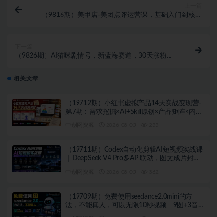
上一篇
（9816期）美甲店-美团点评运营课，基础入门到核心
运营步骤（14节课）
下一篇
（9826期）AI猫咪剧情号，新蓝海赛道，30天涨粉
100W，制作简单无脑，轻松月入1w+
相关文章
（19712期）小红书虚拟产品14天实战变现营-
第7期：需求挖掘×AI+Skill原创×产品矩阵×内容
笔记×一人公司进阶×全链路
中创网资源
2026-08-05
255
（19711期）Codex自动化剪辑AI短视频实战课
｜DeepSeek V4 Pro多API联动，图文成片封装
Skill全流程
中创网资源
2026-08-05
362
（19709期）免费使用seedance2.0mini的方
法，不能真人，可以无限10秒视频，9图+3音频
参考