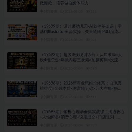
做爆款，培养做自媒体能力
中创网资源
2026-08-05
218
（19699期）设计师幼儿园-AI软件基础课｜零
基础Illustrator全套实操，矢量绘图IP3D渲染配
套助教素材包
中创网资源
2026-08-04
921
（19692期）超级IP变现训练营：认知破局×人
设4维打造×爆款内容三要素×拍摄剪辑×投流放
大×全域变现×矩阵复制
中创网资源
2026-08-04
598
（19696期）2026新商业思维全体系：自测思
维维度×金钱本质×财富轮到你×四大布局×赚
100万1000万选人×股权坑×赛道
中创网资源
2026-08-04
511
（19697期）销售心理学全集实战课｜沟通攻心
+人性解读+消费心理+说服成交+门店陈列，拓
客裂变年终收现全套实体落地教学
中创网资源
2026-08-04
730